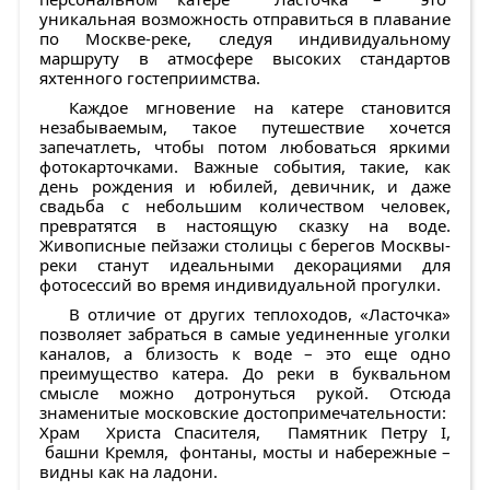
уникальная возможность отправиться в плавание
по Москве-реке, следуя индивидуальному
маршруту в атмосфере высоких стандартов
яхтенного гостеприимства.
Каждое мгновение на катере становится
незабываемым, такое путешествие хочется
запечатлеть, чтобы потом любоваться яркими
фотокарточками. Важные события, такие, как
день рождения и юбилей, девичник, и даже
свадьба с небольшим количеством человек,
превратятся в настоящую сказку на воде.
Живописные пейзажи столицы с берегов Москвы-
реки станут идеальными декорациями для
фотосессий во время индивидуальной прогулки.
В отличие от других теплоходов, «Ласточка»
позволяет забраться в самые уединенные уголки
каналов, а близость к воде – это еще одно
преимущество катера. До реки в буквальном
смысле можно дотронуться рукой. Отсюда
знаменитые московские достопримечательности:
Храм Христа Спасителя, Памятник Петру I,
башни Кремля, фонтаны, мосты и набережные –
видны как на ладони.