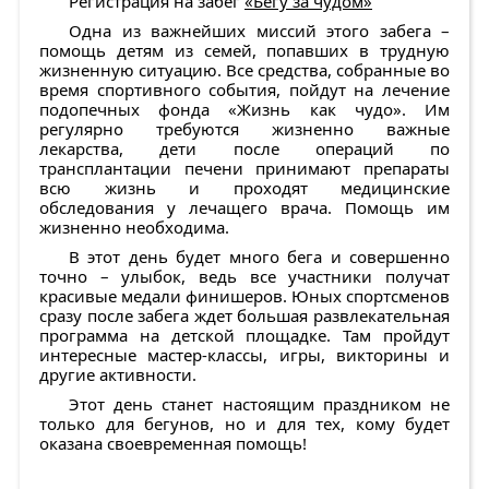
Регистрация на забег
«Бегу за чудом»
Одна из важнейших миссий этого забега –
помощь детям из семей, попавших в трудную
жизненную ситуацию. Все средства, собранные во
время спортивного события, пойдут на лечение
подопечных фонда «Жизнь как чудо». Им
регулярно требуются жизненно важные
лекарства, дети после операций по
трансплантации печени принимают препараты
всю жизнь и проходят медицинские
обследования у лечащего врача. Помощь им
жизненно необходима.
В этот день будет много бега и совершенно
точно – улыбок, ведь все участники получат
красивые медали финишеров. Юных спортсменов
сразу после забега ждет большая развлекательная
программа на детской площадке. Там пройдут
интересные мастер-классы, игры, викторины и
другие активности.
Этот день станет настоящим праздником не
только для бегунов, но и для тех, кому будет
оказана своевременная помощь!