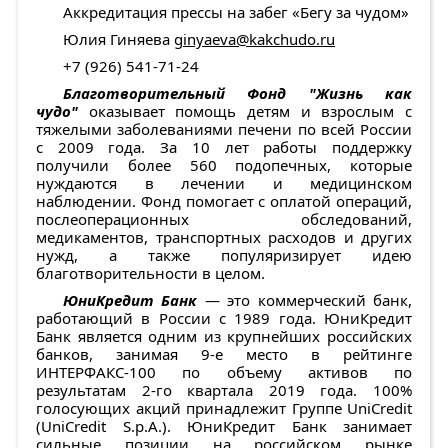
Аккредитация прессы на забег «Бегу за чудом»
Юлия Гиняева
ginyaeva@kakchudo.ru
+7 (926) 541-71-24
Благотворительный Фонд "Жизнь как
чудо"
оказывает помощь детям и взрослым с
тяжелыми заболеваниями печени по всей России
с 2009 года. За 10 лет работы поддержку
получили более 560 подопечных, которые
нуждаются в лечении и медицинском
наблюдении. Фонд помогает с оплатой операций,
послеоперационных обследований,
медикаментов, транспортных расходов и других
нужд, а также популяризирует идею
благотворительности в целом.
ЮниКредит Банк
— это коммерческий банк,
работающий в России с 1989 года. ЮниКредит
Банк является одним из крупнейших российских
банков, занимая 9-е место в рейтинге
ИНТЕРФАКС-100 по объему активов по
результатам 2-го квартала 2019 года. 100%
голосующих акций принадлежит Группе UniCredit
(UniCredit S.p.A.). ЮниКредит Банк занимает
сильные позиции на российском рынке