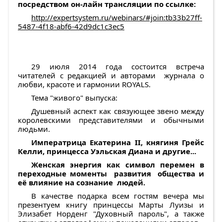
посредством он-лайн трансляции по ссылке:
http://expertsystem.ru/webinars/#join:tb33b27ff-
5487-4f18-abf6-42d9dc1c3ec5
29 июля 2014 года состоится встреча
читателей с редакцией и авторами журнала о
любви, красоте и гармонии ROYALS.
Тема "живого" выпуска:
Душевный аспект как связующее звено между
королевскими представителями и обычными
людьми.
Императрица Екатерина II, княгиня Грейс
Келли, принцесса Уэльская Диана и другие...
Женская энергия как символ перемен в
переходные моменты развития общества и
её влияние на сознание людей.
В качестве подарка всем гостям вечера мы
презентуем книгу принцессы Марты Луизы и
Элизабет Норденг "Духовный пароль", а также