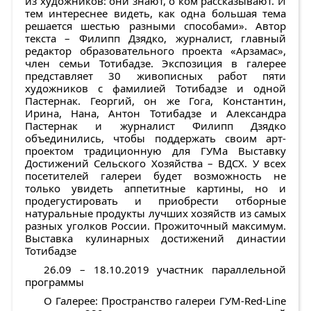
из художников: они знают, о ком рассказывают. И
тем интереснее видеть, как одна большая тема
решается шестью разными способами». Автор
текста – Филипп Дзядко, журналист, главный
редактор образовательного проекта «Арзамас»,
член семьи Тотибадзе. Экспозиция в галерее
представляет 30 живописных работ пяти
художников с фамилией Тотибадзе и одной
Пастернак. Георгий, он же Гога, Константин,
Ирина, Нана, Антон Тотибадзе и Александра
Пастернак и журналист Филипп Дзядко
объединились, чтобы поддержать своим арт-
проектом традиционную для ГУМа Выставку
Достижений Сельского Хозяйства – ВДСХ. У всех
посетителей галереи будет возможность не
только увидеть аппетитные картины, но и
продегустировать и приобрести отборные
натуральные продукты лучших хозяйств из самых
разных уголков России. Прожиточный максимум.
Выставка кулинарных достижений династии
Тотибадзе
26.09 – 18.10.2019 участник параллельной
программы
О Галерее: Пространство галереи ГУМ-Red-Line