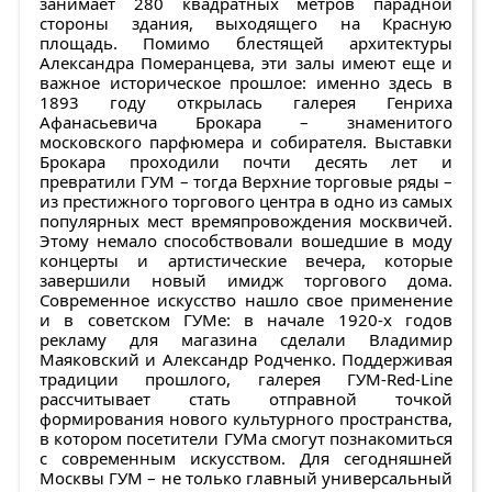
занимает 280 квадратных метров парадной
стороны здания, выходящего на Красную
площадь. Помимо блестящей архитектуры
Александра Померанцева, эти залы имеют еще и
важное историческое прошлое: именно здесь в
1893 году открылась галерея Генриха
Афанасьевича Брокара – знаменитого
московского парфюмера и собирателя. Выставки
Брокара проходили почти десять лет и
превратили ГУМ – тогда Верхние торговые ряды –
из престижного торгового центра в одно из самых
популярных мест времяпровождения москвичей.
Этому немало способствовали вошедшие в моду
концерты и артистические вечера, которые
завершили новый имидж торгового дома.
Современное искусство нашло свое применение
и в советском ГУМе: в начале 1920-х годов
рекламу для магазина сделали Владимир
Маяковский и Александр Родченко. Поддерживая
традиции прошлого, галерея ГУМ-Red-Line
рассчитывает стать отправной точкой
формирования нового культурного пространства,
в котором посетители ГУМа смогут познакомиться
с современным искусством. Для сегодняшней
Москвы ГУМ – не только главный универсальный