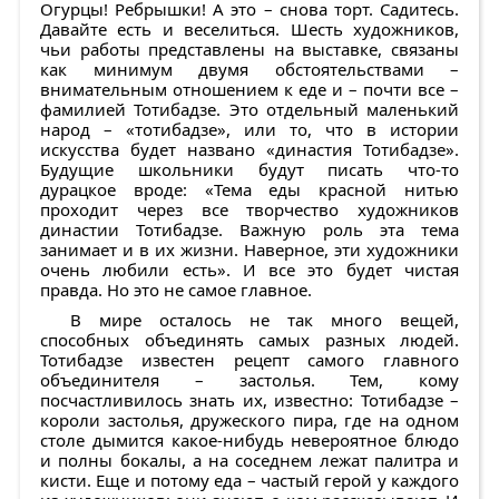
Огурцы! Ребрышки! А это – снова торт. Садитесь.
Давайте есть и веселиться. Шесть художников,
чьи работы представлены на выставке, связаны
как минимум двумя обстоятельствами –
внимательным отношением к еде и – почти все –
фамилией Тотибадзе. Это отдельный маленький
народ – «тотибадзе», или то, что в истории
искусства будет названо «династия Тотибадзе».
Будущие школьники будут писать что-то
дурацкое вроде: «Тема еды красной нитью
проходит через все творчество художников
династии Тотибадзе. Важную роль эта тема
занимает и в их жизни. Наверное, эти художники
очень любили есть». И все это будет чистая
правда. Но это не самое главное.
В мире осталось не так много вещей,
способных объединять самых разных людей.
Тотибадзе известен рецепт самого главного
объединителя – застолья. Тем, кому
посчастливилось знать их, известно: Тотибадзе –
короли застолья, дружеского пира, где на одном
столе дымится какое-нибудь невероятное блюдо
и полны бокалы, а на соседнем лежат палитра и
кисти. Еще и потому еда – частый герой у каждого