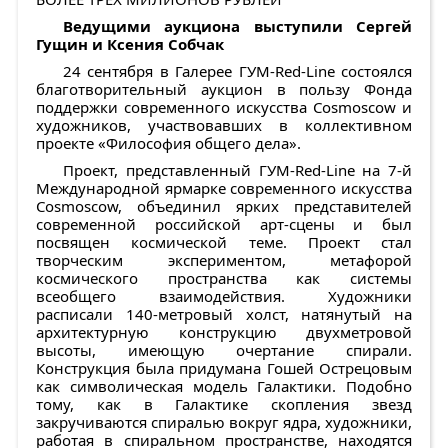
Ведущими аукциона выступили Сергей
Гущин и Ксения Собчак
24 сентября в Галерее ГУМ-Red-Line состоялся
благотворительный аукцион в пользу Фонда
поддержки современного искусства Сosmoscow и
художников, участвовавших в коллективном
проекте «Философия общего дела».
Проект, представленный ГУМ-Red-Line на 7-й
Международной ярмарке современного искусства
Cosmoscow, объединил ярких представителей
современной российской арт-сцены и был
посвящен космической теме. Проект стал
творческим экспериментом, метафорой
космического пространства как системы
всеобщего взаимодействия. Художники
расписали 140-метровый холст, натянутый на
архитектурную конструкцию двухметровой
высоты, имеющую очертание спирали.
Конструкция была придумана Гошей Острецовым
как символическая модель Галактики. Подобно
тому, как в Галактике скопления звезд
закручиваются спиралью вокруг ядра, художники,
работая в спиральном пространстве, находятся