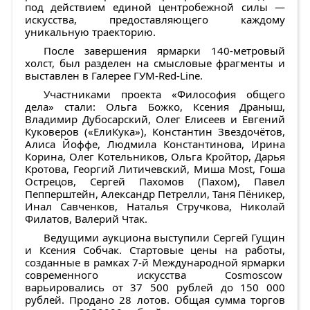
под действием единой центробежной силы —
искусства, предоставляющего каждому
уникальную траекторию.
После завершения ярмарки 140-метровый
холст, был разделен на смысловые фрагменты и
выставлен в Галерее ГУМ-Red-Line.
Участниками проекта «Философия общего
дела» стали: Ольга Божко, Ксения Драныш,
Владимир Дубосарский, Олег Елисеев и Евгений
Куковеров («ЕлиКука»), Константин Звездочётов,
Алиса Йоффе, Людмила Константинова, Ирина
Корина, Олег Котельников, Ольга Кройтор, Дарья
Кротова, Георгий Литичевский, Миша Most, Гоша
Острецов, Сергей Пахомов (Пахом), Павел
Пепперштейн, Александр Петрелли, Таня Пёникер,
Инал Савченков, Наталья Стручкова, Николай
Филатов, Валерий Чтак.
Ведущими аукциона выступили Сергей Гущин
и Ксения Собчак. Стартовые цены на работы,
созданные в рамках 7-й Международной ярмарки
современного искусства Cosmoscow
варьировались от 37 500 рублей до 150 000
рублей. Продано 28 лотов. Общая сумма торгов