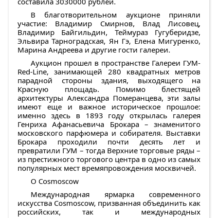
составила 3030000 рублей.
В благотворительном аукционе приняли
участие: Владимир Смирнов, Влад Лисовец,
Владимир Байгильдин, Теймураз Гугуберидзе,
Эльвира Тарноградская, Ян Гэ, Елена Мигуренко,
Марина Андреева и другие гости галереи.
Аукцион прошел в пространстве Галереи ГУМ-
Red-Line, занимающей 280 квадратных метров
парадной стороны здания, выходящего на
Красную площадь. Помимо блестящей
архитектуры Александра Померанцева, эти залы
имеют еще и важное историческое прошлое:
именно здесь в 1893 году открылась галерея
Генриха Афанасьевича Брокара – знаменитого
московского парфюмера и собирателя. Выставки
Брокара проходили почти десять лет и
превратили ГУМ – тогда Верхние торговые ряды –
из престижного торгового центра в одно из самых
популярных мест времяпровождения москвичей.
О Cosmoscow
Международная ярмарка современного
искусства Cosmoscow, призванная объединить как
российских, так и международных