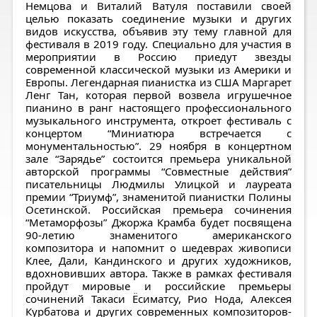
Немцова и Виталий Ватуля поставили своей
целью показать соединение музыки и других
видов искусства, объявив эту тему главной для
фестиваля в 2019 году. Специально для участия в
мероприятии в Россию приедут звезды
современной классической музыки из Америки и
Европы. Легендарная пианистка из США Маргарет
Ленг Тан, которая первой возвела игрушечное
пианино в ранг настоящего профессионального
музыкального инструмента, откроет фестиваль с
концертом “Миниатюра встречается с
монументальностью”. 29 ноября в концертном
зале “Зарядье” состоится премьера уникальной
авторской программы “Совместные действия”
писательницы Людмилы Улицкой и лауреата
премии “Триумф”, знаменитой пианистки Полины
Осетинской. Российская премьера сочинения
“Метаморфозы” Джоржа Крамба будет посвящена
90-летию знаменитого американского
композитора и напомнит о шедеврах живописи
Клее, Дали, Кандинского и других художников,
вдохновивших автора. Также в рамках фестиваля
пройдут мировые и российские премьеры
сочинений Такаси Ёсиматсу, Рио Нода, Алексея
Курбатова и других современных композиторов-