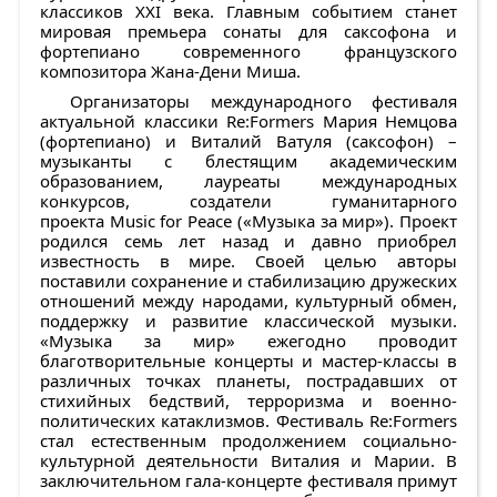
классиков XXI века. Главным событием станет
мировая премьера сонаты для саксофона и
фортепиано современного французского
композитора Жана-Дени Миша.
Организаторы международного фестиваля
актуальной классики Re:Formers Мария Немцова
(фортепиано) и Виталий Ватуля (саксофон) –
музыканты с блестящим академическим
образованием, лауреаты международных
конкурсов, создатели гуманитарного
проекта Music for Peace («Музыка за мир»). Проект
родился семь лет назад и давно приобрел
известность в мире. Своей целью авторы
поставили сохранение и стабилизацию дружеских
отношений между народами, культурный обмен,
поддержку и развитие классической музыки.
«Музыка за мир» ежегодно проводит
благотворительные концерты и мастер-классы в
различных точках планеты, пострадавших от
стихийных бедствий, терроризма и военно-
политических катаклизмов. Фестиваль Re:Formers
стал естественным продолжением социально-
культурной деятельности Виталия и Марии. В
заключительном гала-концерте фестиваля примут