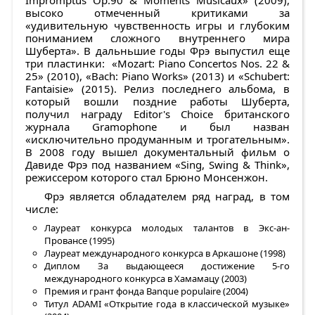
Impromptus Op.90 & Moments Musicaux» (2009),
высоко отмеченный критиками за
«удивительную чувственность игры и глубоким
пониманием сложного внутреннего мира
Шуберта». В дальньшие годы Фрэ выпустил еще
три пластинки: «Mozart: Piano Concertos Nos. 22 &
25» (2010), «Bach: Piano Works» (2013) и «Schubert:
Fantaisie» (2015). Релиз последнего альбома, в
который вошли поздние работы Шуберта,
получил награду Editor's Choice британского
журнала Gramophone и был назван
«исключительно продуманным и трогательным».
В 2008 году вышел документальный фильм о
Давиде Фрэ под названием «Sing, Swing & Think»,
режиссером которого стал Брюно Монсенжон.
Фрэ является обладателем ряд наград, в том
числе:
Лауреат конкурса молодых талантов в Экс-ан-
Провансе (1995)
Лауреат международного конкурса в Аркашоне (1998)
Диплом За выдающееся достижение 5-го
международного конкурса в Хамамацу (2003)
Премия и грант фонда Banque populaire (2004)
Титул ADAMI «Открытие года в классической музыке»