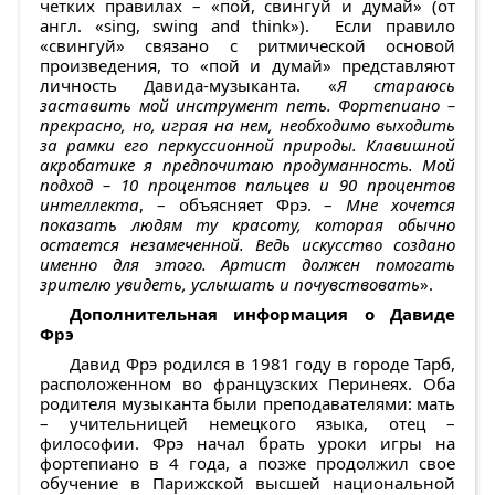
четких правилах – «пой, свингуй и думай» (от
англ. «sing, swing and think»). Если правило
«свингуй» связано с ритмической основой
произведения, то «пой и думай» представляют
личность Давида-музыканта. «
Я стараюсь
заставить мой инструмент петь. Фортепиано –
прекрасно, но, играя на нем, необходимо выходить
за рамки его перкуссионной природы. Клавишной
акробатике я предпочитаю продуманность. Мой
подход – 10 процентов пальцев и 90 процентов
интеллекта
, – объясняет Фрэ. –
Мне хочется
показать людям ту красоту, которая обычно
остается незамеченной. Ведь искусство создано
именно для этого. Артист должен помогать
зрителю увидеть, услышать и почувствовать
».
Дополнительная информация о Давиде
Фрэ
Давид Фрэ родился в 1981 году в городе Тарб,
расположенном во французских Перинеях. Оба
родителя музыканта были преподавателями: мать
– учительницей немецкого языка, отец –
философии. Фрэ начал брать уроки игры на
фортепиано в 4 года, а позже продолжил свое
обучение в Парижской высшей национальной