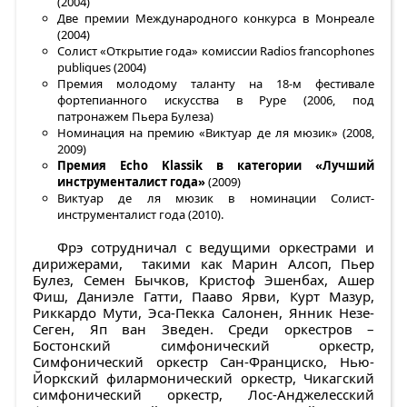
(2004)
Две премии Международного конкурса в Монреале
(2004)
Солист «Открытие года» комиссии Radios francophones
publiques (2004)
Премия молодому таланту на 18-м фестивале
фортепианного искусства в Руре (2006, под
патронажем Пьера Булеза)
Номинация на премию «Виктуар де ля мюзик» (2008,
2009)
Премия
Echo
Klassik
в категории «Лучший
инструменталист года»
(2009)
Виктуар де ля мюзик в номинации Солист-
инструменталист года (2010).
Фрэ сотрудничал с ведущими оркестрами и
дирижерами, такими как Марин Алсоп, Пьер
Булез, Семен Бычков, Кристоф Эшенбах, Ашер
Фиш, Даниэле Гатти, Пааво Ярви, Курт Мазур,
Риккардо Мути, Эса-Пекка Салонен, Янник Незе-
Сеген, Яп ван Зведен. Среди оркестров –
Бостонский симфонический оркестр,
Симфонический оркестр Сан-Франциско, Нью-
Йоркский филармонический оркестр, Чикагский
симфонический оркестр, Лос-Анджелесский