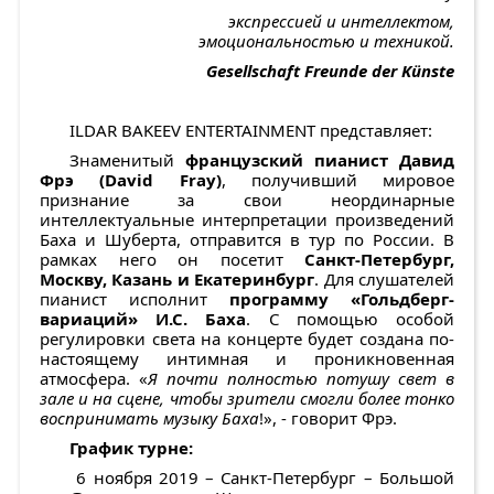
экспрессией и интеллектом,
эмоциональностью и техникой.
Gesellschaft Freunde der Künste
ILDAR BAKEEV ENTERTAINMENT представляет:
Знаменитый
французский пианист Давид
Фрэ (
David
Fray
)
, получивший мировое
признание за свои неординарные
интеллектуальные интерпретации произведений
Баха и Шуберта, отправится в тур по России. В
рамках него он посетит
Санкт-Петербург,
Москву, Казань и Екатеринбург
. Для слушателей
пианист исполнит
программу «Гольдберг-
вариаций» И.С. Баха
. С помощью особой
регулировки света на концерте будет создана по-
настоящему интимная и проникновенная
атмосфера. «
Я почти полностью потушу свет в
зале и на сцене, чтобы зрители смогли более тонко
воспринимать музыку Баха
!», - говорит Фрэ.
График турне:
6 ноября 2019 – Санкт-Петербург – Большой