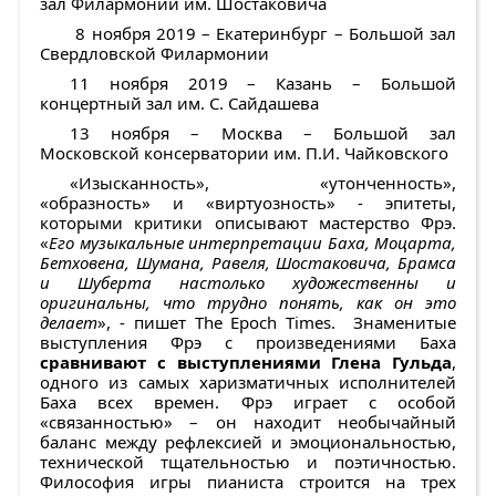
зал Филармонии им. Шостаковича
8 ноября 2019 – Екатеринбург – Большой зал
Свердловской Филармонии
11 ноября 2019 – Казань – Большой
концертный зал им. С. Сайдашева
13 ноября – Москва – Большой зал
Московской консерватории им. П.И. Чайковского
«Изысканность», «утонченность»,
«образность» и «виртуозность» - эпитеты,
которыми критики описывают мастерство Фрэ.
«
Его музыкальные интерпретации Баха, Моцарта,
Бетховена, Шумана, Равеля, Шостаковича, Брамса
и Шуберта настолько художественны и
оригинальны, что трудно понять, как он это
делает
», - пишет The Epoch Times. Знаменитые
выступления Фрэ с произведениями Баха
сравнивают с выступлениями Глена Гульда
,
одного из самых харизматичных исполнителей
Баха всех времен. Фрэ играет с особой
«связанностью» – он находит необычайный
баланс между рефлексией и эмоциональностью,
технической тщательностью и поэтичностью.
Философия игры пианиста строится на трех