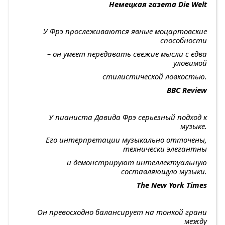
Немецкая газета
Die
Welt
У Фрэ прослеживаются явные моцартовские
способности
– он умеет передавать свежие мысли с едва
уловимой
стилистической ловкостью.
BBC
Review
У пианиста Давида Фрэ серьезный подход к
музыке.
Его интерпретации музыкально отточены,
технически элегантны
и демонстрируют интеллектуальную
составляющую музыки.
The
New
York
Times
Он превосходно балансирует на тонкой грани
между