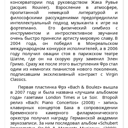
консерватории под руководством Жака Рувье
(Jacques Rouvier). Взросление в атмосфере,
пропитанной немецкой литературой и
философскими рассуждениями предопредилили
интеллектуальный подход музыканта к игре на
фортепиано. Его физический симбиоз с
инструментом и интроспективное звучание
очень быстро принесли артисту мировую славу. В
2004 года, он победил в Монреальском
международном конкурсе исполнителей, а в 2006
году получил овации стоя в парижском театре
Шатле, где он на скорую руку заменил Элен
Гримо. Сразу же после этого выступления Фрэ стал
одим из немногих пианистов нового поколения,
подписавшим эксклюзивный контракт c Virgin
Classics.
Первая пластинка Фрэ «Bach & Boulez» вышла
в 2007 году и была названа «лучшим альбомом
года» газетами London Times и Le Soir. Второй
релиз «Bach: Piano Concertos» (2008) – запись
клавирных концертов Баха в сопровождении
Бременского камерного филармонического
оркестра получил награду Германской академии
звукозаписи. За ним последовал альбом «Schubert