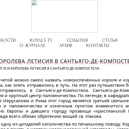
ОВОСТИ
ROYALS TV
СОБЫТИЯ
СТАТЬИ
О ЖУРНАЛЕ
АРХИВ
КОНТАКТЫ
ОРОЛЕВА ЛЕТИСИЯ В САНТЬЯГО-ДЕ-КОМПОСТ
 VI И КОРОЛЕВА ЛЕТИСИЯ В САНТЬЯГО-ДЕ-КОМПОСТЕЛА
четой можно смело назвать новоиспечённых короля и кор
, как опять отправились в путь. На этот раз
путешествие бы
равились в Сантьяго-де-Компостела. Сантьяго-де-Ком
я и крупный центр паломничества. По легенде, в кафедра
е Иерусалима и Рима этот город является третьей святын
ва и паломничества и конечным пунктом знаменитого м
ию Европы и давшего городу прозвище «христианской 
жде всего обязан обретению мощей св. Иакова.
 одну из цитаделей католичества по печальному поводу. Ко