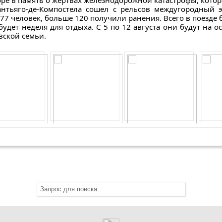
ре в память о жертвах железнодорожной катастрофы, котора
антьяго-де-Компостела сошел с рельсов междугородный 
 77 человек, больше 120 получили ранения. Всего в поезде
будет неделя для отдыха. С 5 по 12 августа они будут на 
вской семьи.