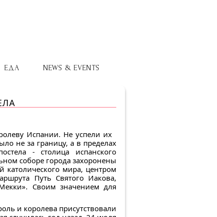
ЕДА
NEWS & EVENTS
ЕЛА
олеву Испании. Не успели их
ло не за границу, а в пределах
постела - столица испанского
льном соборе города захоронены
ей католического мира, центром
аршрута Путь Святого Иакова,
Мекки». Своим значением для
роль и королева присутствовали