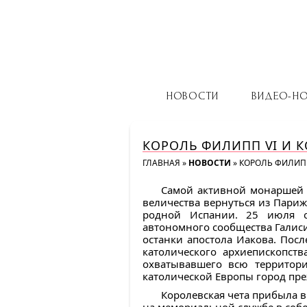
НОВОСТИ
ВИДЕО-Н
КОРОЛЬ ФИЛИПП VI И К
ГЛАВНАЯ
»
НОВОСТИ
»
КОРОЛЬ ФИЛИПП
Самой активной монаршей 
величества вернуться из Парижа
родной Испании. 25 июля отп
автономного сообщества Галиси
останки апостола Иакова. Посл
католического архиепископст
охватывавшего всю территор
католической Европы город пре
Королевская чета прибыла в