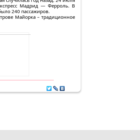
я случилась год назад. 24 июля
экспресс Мадрид — Ферроль. В
 было 240 пассажиров.
острове Майорка – традиционное