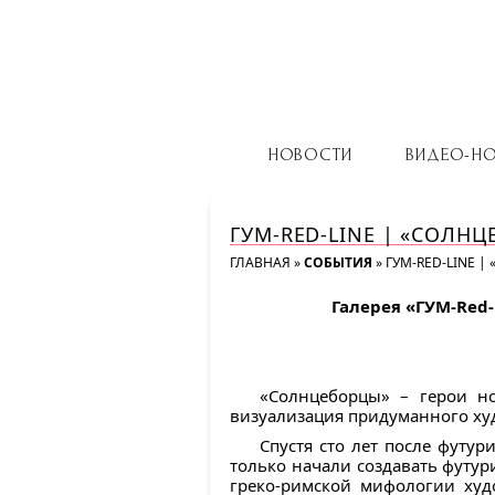
НОВОСТИ
ВИДЕО-Н
ГУМ-RED-LINE | «СОЛН
ГЛАВНАЯ
»
СОБЫТИЯ
»
ГУМ-RED-LINE 
Галерея «ГУМ-Red
«Солнцеборцы» – герои но
визуализация придуманного худ
Спустя сто лет после футу
только начали создавать футур
греко-римской мифологии худ