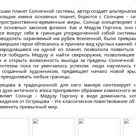
сьми планет Солнечной системы, автор создает альтернат
осящие имена основных планет, борются с Солнцем – с
ространственно-временные миры. Солнце олицетворяет с
т основных законов физики. Как и Медуза Горгона, оно
се вокруг себя в границах упорядоченной собой системы
реодолеть охраняемый им рубеж Вселенной, были превра
амершие герои обтесались и приняли вид круглых камней. Н
 зародившаяся на одной из планет, позволила появитьс
тся победить Медузу и найти сверхоружие, позволившее 
в и открыть возможность выхода за пределы Солнечной 
нтезом пока не увенчались успехом: люди научились 
 созданный художником, предвещает начало новой эры,
и преодолевать любые границы.
ецова в традиционной для него манере синтезирует н
в духе античного эпоса приправлен образами комиксного 
авляет Солнце – Медузу Горгону в виде доминанта, к
идение от Острецова – это классическое повествование об 
изменить привычный мир.