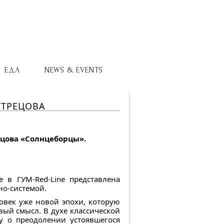
ЕДА
NEWS & EVENTS
СТРЕЦОВА
ецова «Солнцеборцы».
 в ГУМ-Red-Line представлена
но-системой.
ловек уже новой эпохи, которую
вый смысл. В духе классической
у о преодолении устоявшегося