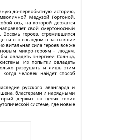
ивную до-первобытную историю,
имволичной Медузой Горгоной,
обой ось, на которой держатся
 направляет свой смертоносный
. Восемь героев, стремившихся
щены его взглядом в застывшие
о витальная сила героев все же
я новым микро-героям – людям.
бы овладеть энергией Солнца,
системы. Их попытки овладеть
только разрушать и лишь этим
 когда человек найдет способ
аследие русского авангарда и
экшена, бластерами и нарядными
оторый держит на цепях своих
утопической системе, где новые