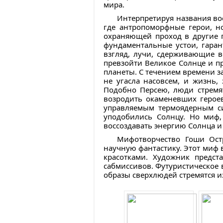
мира.
Интерпретируя названия во
где антропоморфные герои, н
охраняющей проход в другие п
фундаментальные устои, гаран
взгляд, лучи, сдерживающие в
превзойти Великое Солнце и п
планеты. С течением времени з
не угасла насовсем, и жизнь,
Подобно Персею, люди стремя
возродить окаменевших герое
управляемым термоядерным си
уподобились Солнцу. Но миф,
воссоздавать энергию Солнца 
Мифотворчество Гоши Остр
научную фантастику. Этот миф 
красотками. Художник предст
сабмиссивов. Футуристическое в
образы сверхлюдей стремятся 