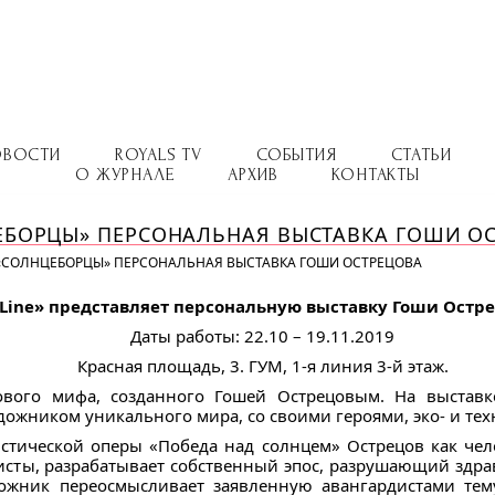
ОВОСТИ
ROYALS TV
СОБЫТИЯ
СТАТЬИ
О ЖУРНАЛЕ
АРХИВ
КОНТАКТЫ
ЦЕБОРЦЫ» ПЕРСОНАЛЬНАЯ ВЫСТАВКА ГОШИ О
| «СОЛНЦЕБОРЦЫ» ПЕРСОНАЛЬНАЯ ВЫСТАВКА ГОШИ ОСТРЕЦОВА
-Line» представляет персональную выставку Гоши Остр
Даты работы: 22.10 – 19.11.2019
Красная площадь, 3. ГУМ, 1-я линия 3-й этаж.
вого мифа, созданного Гошей Острецовым. На выставке
ожником уникального мира, со своими героями, эко- и тех
ристической оперы «Победа над солнцем» Острецов как че
исты, разрабатывает собственный эпос, разрушающий здра
ожник переосмысливает заявленную авангардистами тем