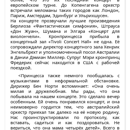
европейском турне. До Копенгагена оркестр
встречали меломаны таких городов как Лондон,
Париж, Амстердам, Эдинбург и Ульрихшусен.
На концерте прозвучали лучшие произведения
Берлиоза «Фанта
стическая симфония», Штрауса
«Дон Жуан», Шумана и Элгара «Концерт для
виолончели». Кронпринцесса прибыла в
концертный зал «Tivoli Concert Hall» не одна. Её
сопровождали директор концертного зала Хенрик
Энгельбрехт и уполномоченный посол Австралии
в Дании Дэмиан Миллер. Супруг Мэри кронпринц
Фредерик сейчас находится в США с рабочей
поездкой.
<Принцесса также немного пообщалась с
музыкантами в неформальной обстановке.
Дирижер Бен Норти вспоминает: «Она очень
милая и дружелюбная. Мы рады, что она
побывала на нашем концерте. Это сделало вечер
особенным. Ей очень понравился концерт, и она
неимоверно гордится тем, что австралийский
оркестр приехал так далеко на её новую родину.
Нас проинструктировали по протоколу, как
вставать, садиться и как поздороваться. Не
вериться, что она мама четырёх детей». Всего в