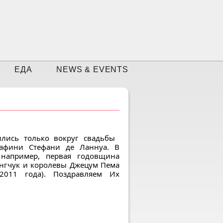
ЕДА
NEWS & EVENTS
ились только вокруг свадьбы
афини Стефани де Ланнуа. В
 например, первая годовщина
ангчук и королевы Джецум Пема
2011 года). Поздравляем Их