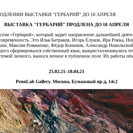
ОДЛЕНИИ ВЫСТАВКИ "ГЕРБАРИЙ" ДО 18 АПРЕЛЯ
ВЫСТАВКА "ГЕРБАРИЙ" ПРОДЛЕНА ДО 18 АПРЕЛЯ
м «Гербарий», который задает направление дальнейшей деятель
ременность. Это Илья Батраков, Игорь Елуков, Ира Рокка, Ник
ёвкин, Максим Романенко, Фёдор Конюхов, Александр Никольск
дого сформировался собственный язык, выкристаллизовались тем
 темой личного, вынося личное в публичное поле. Их работы объ
25.02.21–18.04.21
PennLab Gallery. Москва, Бумажный пр-д, 14с2