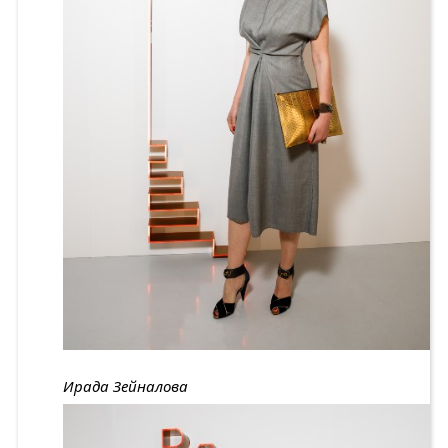
Ирада Зейналова