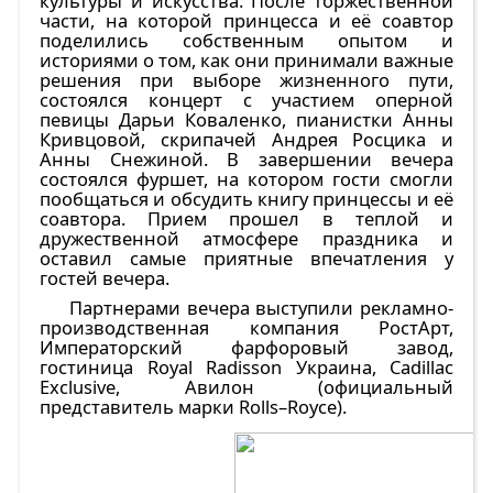
культуры и искусства. После торжественной
части, на которой принцесса и её соавтор
поделились собственным опытом и
историями о том, как они принимали важные
решения при выборе жизненного пути,
состоялся концерт с участием оперной
певицы Дарьи Коваленко, пианистки Анны
Кривцовой, скрипачей Андрея Росцика и
Анны Снежиной. В завершении вечера
состоялся фуршет, на котором гости смогли
пообщаться и обсудить книгу принцессы и её
соавтора. Прием прошел в теплой и
дружественной атмосфере праздника и
оставил самые приятные впечатления у
гостей вечера.
Партнерами вечера выступили рекламно-
производственная компания РостАрт,
Императорский фарфоровый завод,
гостиница Royal Radisson Украина, Cadillac
Exclusive, Авилон (официальный
представитель марки Rolls–Royce).