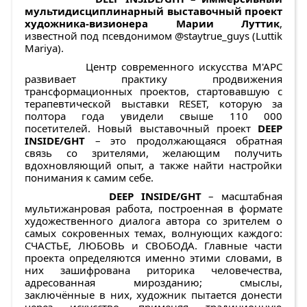
мультидисциплинарный выставочный проект
художника-визионера Марии Луттик
,
известной под псевдонимом @staytrue_guys (Luttik
Mariya).
Центр современного искусства М'АРС
развивает практику продвижения
трансформационных проектов, стартовавшую с
терапевтической выставки RESET, которую за
полтора года увидели свыше 110 000
посетителей. Новый выставочный проект
DEEP
INSIDE
/
GHT
– это продолжающаяся обратная
связь со зрителями, желающим получить
вдохновляющий опыт, а также найти настройки
понимания к самим себе.
DEEP INSIDE/GHT
– масштабная
мультижанровая работа, построенная в формате
художественного диалога автора со зрителем о
самых сокровенных темах, волнующих каждого:
СЧАСТЬЕ, ЛЮБОВЬ и СВОБОДА. Главные части
проекта определяются именно этими словами, в
них зашифрована риторика человечества,
адресованная мирозданию; смыслы,
заключённые в них, художник пытается донести