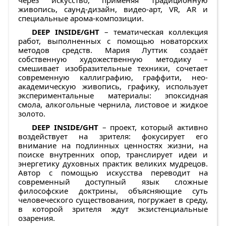
через искусство, применяя традиционную
живопись, саунд-дизайн, видео-арт, VR, AR и
специальные арома-композиции.
DEEP INSIDE/GHT
– тематическая коллекция
работ, выполненных с помощью новаторских
методов средств. Мария Луттик создаёт
собственную художественную методику –
смешивает изобразительные техники, сочетает
современную каллиграфию, граффити, нео-
академическую живопись, графику, использует
экспериментальные материалы: эпоксидная
смола, алкогольные чернила, листовое и жидкое
золото.
DEEP INSIDE/GHT
– проект, который активно
воздействует на зрителя: фокусирует его
внимание на подлинных ценностях жизни, на
поиске внутренних опор, транслирует идеи и
энергетику духовных практик великих мудрецов.
Автор с помощью искусства переводит на
современный доступный язык сложные
философские доктрины, объясняющие суть
человеческого существования, погружает в среду,
в которой зрителя ждут экзистенциальные
озарения.