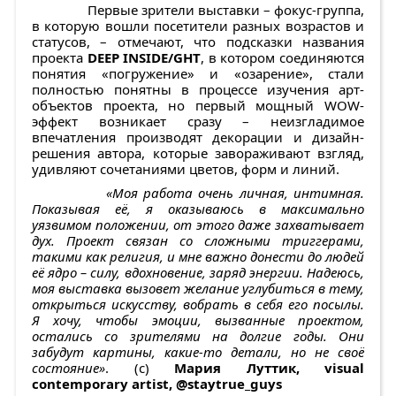
Первые зрители выставки – фокус-группа,
в которую вошли посетители разных возрастов и
статусов, – отмечают, что подсказки названия
проекта
DEEP INSIDE/GHT
, в котором соединяются
понятия
«погружение» и «озарение», стали
полностью понятны в процессе изучения арт-
объектов проекта, но первый мощный WOW-
эффект возникает сразу – неизгладимое
впечатления производят декорации и дизайн-
решения автора, которые завораживают взгляд,
удивляют сочетаниями цветов, форм и линий.
«Моя работа очень личная, интимная.
Показывая её, я оказываюсь в максимально
уязвимом положении, от этого даже захватывает
дух. Проект связан со сложными триггерами,
такими как религия, и мне важно донести до людей
её ядро – силу, вдохновение, заряд энергии. Надеюсь,
моя выставка вызовет желание углубиться в тему,
открыться искусству, вобрать в себя его посылы.
Я хочу, чтобы эмоции, вызванные проектом,
остались со зрителями на долгие годы. Они
забудут картины, какие-то детали, но не своё
состояние»
. (с)
Мария Луттик,
visual
contemporary
artist
, @
staytrue
_
guys