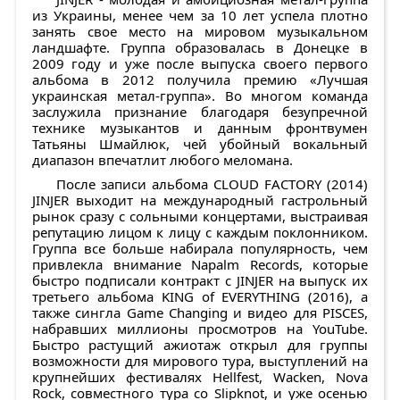
из Украины, менее чем за 10 лет успела плотно
занять свое место на мировом музыкальном
ландшафте. Группа образовалась в Донецке в
2009 году и уже после выпуска своего первого
альбома в 2012 получила премию «Лучшая
украинская метал-группа». Во многом команда
заслужила признание благодаря безупречной
технике музыкантов и данным фронтвумен
Татьяны Шмайлюк, чей убойный вокальный
диапазон впечатлит любого меломана.
После записи альбома CLOUD FACTORY (2014)
JINJER выходит на международный гастрольный
рынок сразу с сольными концертами, выстраивая
репутацию лицом к лицу c каждым поклонником.
Группа все больше набирала популярность, чем
привлекла внимание Napalm Records, которые
быстро подписали контракт с JINJER на выпуск их
третьего альбома KING of EVERYTHING (2016), а
также сингла Game Changing и видео для PISCES,
набравших миллионы просмотров на YouTube.
Быстро растущий ажиотаж открыл для группы
возможности для мирового тура, выступлений на
крупнейших фестивалях Hellfest, Wacken, Nova
Rock, совместного тура со Slipknot, и уже осенью