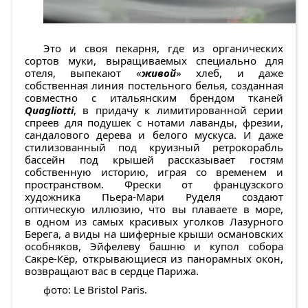
Это и своя пекарня, где из органических
сортов муки, выращиваемых специально для
отеля, выпекают «
живой
» хлеб, и даже
собственная линия постельного белья, созданная
совместно с итальянским брендом тканей
Quagliotti
, в придачу к лимитированной серии
спреев для подушек с нотами лаванды, фрезии,
сандалового дерева и белого мускуса. И даже
стилизованный под круизный ретрокорабль
бассейн под крышей рассказывает гостям
собственную историю, играя со временем и
пространством. Фрески от французского
художника Пьера-Мари Руделя создают
оптическую иллюзию, что вы плаваете в море,
в одном из самых красивых уголков Лазурного
Берега, а виды на шиферные крыши османовских
особняков, Эйфелеву башню и купол собора
Сакре-Кёр, открывающиеся из панорамных окон,
возвращают вас в сердце Парижа.
фото: Le Bristol Paris.