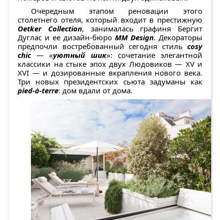
Очередным этапом реновации этого
столетнего отеля, кото­рый входит в престижную
Oetker Collection
, занималась графиня Бергит
Дуглас и ее дизайн-бюро
MM Design
. Декораторы
предпочли востребованный сегодня стиль
cosy
chic
— «
уютный шик
»: сочетание элегантной
классики на стыке эпох двух Людовиков — XV и
XVI — и дозированные вкрапления нового века.
Три новых президентских сьюта задуманы как
pied-à-terre
: дом вдали от дома.