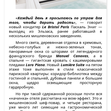
«
Каждый день я просыпаюсь по утрам для
того, чтобы дарить радость
», — говорит
новый кондитер
Le Bristol Paris
Паскаль Эниг —
выходец из Эльзаса, ранее работавший в
нескольких мишленовских заведениях.
Много света, деревянная отделка в кремовых,
небесно-голубых и нежно-зеленых тонах,
панорамные окна со шторами от легендарного
французского бренда
Manuel Canovas
, а в
спальне — гигантская кровать с кашемировыми
пледами
Loro Piana
. Новый
Lumière Suite
на пятом
этаже тоже выполнен в стиле классической
парижской квартиры: коридор-библиотека между
гостиной и спальней, дубовые панели и большие
окна, щедро освещающие просторную
гардеробную.
Но при такой сдержанной роскоши почти вся
«начинка» отеля рассчитана на wow-эффект. Это и
мишленовский шеф-повар, и четыре ресторана,
уже много лет сияющие на гастрономической