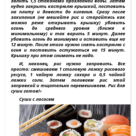
залить 1,5 стаканами прохладной воды. Затем
нудно закрыть кастрюлю крышкой, поставить
на плиту и довести до кипения. Сразу после
закипания (не мешайте рис и старайтесь как
можно реже открывать крышку) убавить
огонь до среднего уровня (ближе к
минимальному) и так варить 5 минут. Далее
убавить огонь до минимума и оставить еще на
12 минут. После этого нужно снять кастрюлю с
огня и поставить остужаться на 15 минут.
Крышку при этом снимать не надо.
И, наконец, рис нужно заправить. Все
просто: смешиваем 1 столовую ложку рисового
уксуса, 1 чайную ложку сахара и 0,5 чайной
ложки соли. Затем поливаем рис этой
заправкой и тщательно перемешиваем. Рис для
суши готов!
»
Суши с лососем