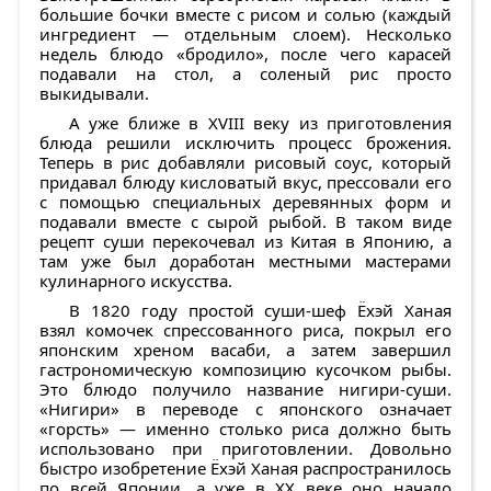
большие бочки вместе с рисом и солью (каждый
ингредиент — отдельным слоем). Несколько
недель блюдо «бродило», после чего карасей
подавали на стол, а соленый рис просто
выкидывали.
А уже ближе в XVIII веку из приготовления
блюда решили исключить процесс брожения.
Теперь в рис добавляли рисовый соус, который
придавал блюду кисловатый вкус, прессовали его
с помощью специальных деревянных форм и
подавали вместе с сырой рыбой. В таком виде
рецепт суши перекочевал из Китая в Японию, а
там уже был доработан местными мастерами
кулинарного искусства.
В 1820 году простой суши-шеф Ёхэй Ханая
взял комочек спрессованного риса, покрыл его
японским хреном васаби, а затем завершил
гастрономическую композицию кусочком рыбы.
Это блюдо получило название нигири-суши.
«Нигири» в переводе с японского означает
«горсть» — именно столько риса должно быть
использовано при приготовлении. Довольно
быстро изобретение Ёхэй Ханая распространилось
по всей Японии, а уже в XX веке оно начало