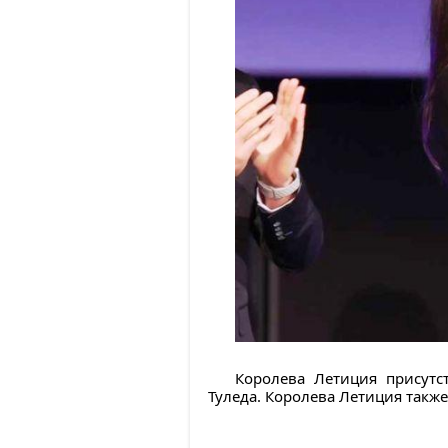
Королева Летиция присут
Туледа. Королева Летиция такж