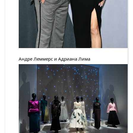
Андре Леммерс и Адриана Лима