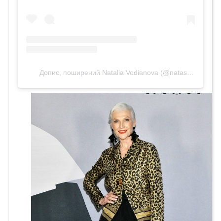
Допис, поширений Natalia Vodianova (@natasupernova)