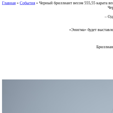
Главная
»
События
»
Черный бриллиант весом 555,55 карата вп
Че
– Од
«Энигма» будет выставле
Бриллиан