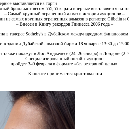
ервые выставляется на торги
рный бриллиант весом 555,55 карата впервые выставляется на то
– Самый крупный ограненный алмаз в истории аукционов –
ин из самых крупных ограненных алмазов в регистре Gübelin и 
– Внесен в Книгу рекордов Гиннесса 2006 года –
на в галерее Sotheby's в Дубайском международном финансовом 
и в здании Дубайской алмазной биржи 18 января с 13:30 до 15:0
т также покажут в Лос-Анджелесе (24–26 января) и Лондоне (2–9
Специализированный онлайн–аукцион
пройдет 3–9 февраля в формате «без резервной цены»
К оплате принимается криптовалюта