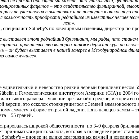
 Это не просто драгоценный камень, это уникальный, ценнейши
отполированных фацетов – это свидетельство филигранной, высо
 ни разу не участвовал в выставках и не поступал в открытую п
ая возможность приобрести редчайшее из известных человечест
лет».
, специалист Sotheby's по ювелирным изделиям, директор по пр
ые выставлен этот редчайший бриллиант, мы рады, что станем 
миратах, правительство которых также держит курс на освоен
ь – он будет выставлен в нашей галерее в Международном фина
о самое лучшее».
не удивительный и невероятно редкий черный бриллиант весом 
übelin и Геммологическим институтом Америки (GIA) в 2004 год
ант такого размера – явление чрезвычайно редкое; история ег
гой версии, это осколок столкнувшегося с Землей алмазоносного
ному амулету в форме открытой ладони. Пять пальцев хамсы – э
та – 55 граней.
стрировалась широкой общественности, но 3–9 февраля бриллиан
ет приниматься криптовалюта, которая в последнее время стано
е Sotheby's – пионер на рынке драгоценных камней и ювелирных