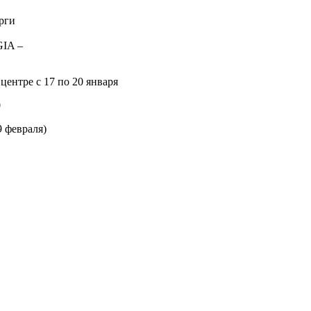
рги
GIA –
центре с 17 по 20 января
0
 февраля)