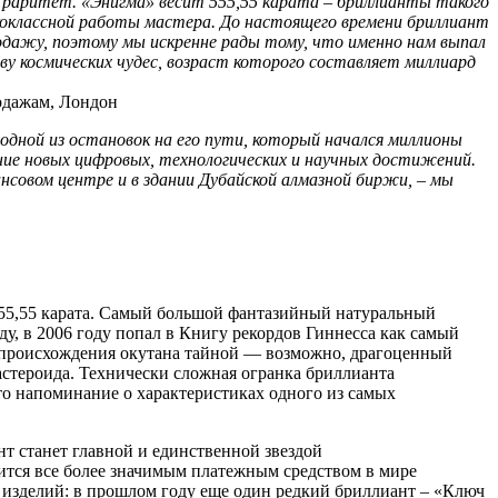
й раритет. «Энигма» весит 555,55 карата – бриллианты такого
коклассной работы мастера. До настоящего времени бриллиант
родажу, поэтому мы искренне рады тому, что именно нам выпал
ву космических чудес, возраст которого составляет миллиард
одажам, Лондон
одной из остановок на его пути, который начался миллионы
ие новых цифровых, технологических и научных достижений.
нсовом центре и в здании Дубайской алмазной биржи, – мы
555,55 карата. Самый большой фантазийный натуральный
у, в 2006 году попал в Книгу рекордов Гиннесса как самый
о происхождения окутана тайной — возможно, драгоценный
 астероида. Технически сложная огранка бриллианта
то напоминание о характеристиках одного из самых
т станет главной и единственной звездой
вится все более значимым платежным средством в мире
 изделий: в прошлом году еще один редкий бриллиант – «Ключ