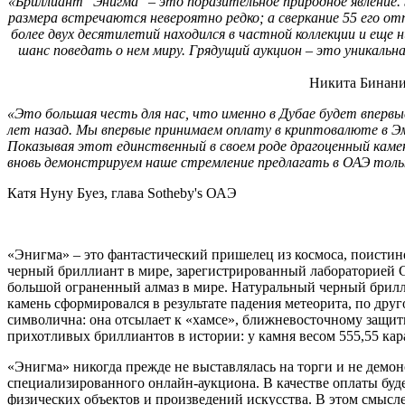
«Бриллиант "Энигма" – это поразительное природное явление.
размера встречаются невероятно редко; а сверкание 55 его 
более двух десятилетий находился в частной коллекции и еще
шанс поведать о нем миру. Грядущий аукцион – это уникальн
Никита Бинани
«Это большая честь для нас, что именно в Дубае будет вперв
лет назад. Мы впервые принимаем оплату в криптовалюте в Э
Показывая этот единственный в своем роде драгоценный камен
вновь демонстрируем наше стремление предлагать в ОАЭ тольк
Катя Нуну Буез, глава Sotheby's ОАЭ
«Энигма» – это фантастический пришелец из космоса, поисти
черный бриллиант в мире, зарегистрированный лабораторией G
большой ограненный алмаз в мире. Натуральный черный брилли
камень сформировался в результате падения метеорита, по дру
символична: она отсылает к «хамсе», ближневосточному защит
прихотливых бриллиантов в истории: у камня весом 555,55 кара
«Энигма» никогда прежде не выставлялась на торги и не демон
специализированного онлайн-аукциона. В качестве оплаты буд
физических объектов и произведений искусства. В этом смысл