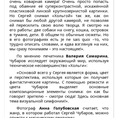
очень коварная камера! Очень просто попасть
под обаяние её суперконтрастной, искажённой
пластиковой линзой крупнозернистой картинки.
Но Сергей снимал «Хольгой» так же, как он
снимал бы любой другой камерой, не позволяя
ей пересилить свою волю творца. Я смотрю на
его работы: две собаки на снегу, кошка, островок
в тумане, дети. В общем-то обычные сюжеты. Но
в его фотографиях есть Je ne sais quoi –то, что
трудно описать словами, и едва взглянув на них,
мы сразу понимаем – это настоящее!».
По мнению печатника
Валерия Самарина
,
Чубаров исследует окружающий мир, используя
техническое несовершенство «Хольги»:
«Основой всего у Сергея является форма, цвет
и перспектива, используя которые он получает
фантастические картины. С помощью резкости и
цвета Чубаров выделяет основные
композиционные элементы снимка: он как бы
говорит зрителю – смотри сюда! Здесь основная
тема визуальной симфонии!».
Фотограф
Анна Голубовская
считает, что
жанр, в котором работал Сергей Чубаров, можно
отнести к магическому реализму: