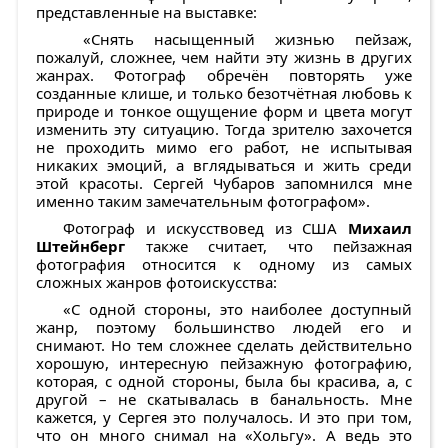
представленные на выставке:
«Снять насыщенный жизнью пейзаж,
пожалуй, сложнее, чем найти эту жизнь в других
жанрах. Фотограф обречён повторять уже
созданные клише, и только безотчётная любовь к
природе и тонкое ощущение форм и цвета могут
изменить эту ситуацию. Тогда зрителю захочется
не проходить мимо его работ, не испытывая
никаких эмоций, а вглядываться и жить среди
этой красоты. Сергей Чубаров запомнился мне
именно таким замечательным фотографом».
Фотограф и искусствовед из США
Михаил
Штейнберг
также считает, что пейзажная
фотография относится к одному из самых
сложных жанров фотоискусства:
«С одной стороны, это наиболее доступный
жанр, поэтому большинство людей его и
снимают. Но тем сложнее сделать действительно
хорошую, интересную пейзажную фотографию,
которая, с одной стороны, была бы красива, а, с
другой – не скатывалась в банальность. Мне
кажется, у Сергея это получалось. И это при том,
что он много снимал на «Хольгу». А ведь это