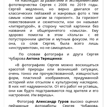
«Я наблюдал за развитием и экспериментами
фототворчества Сергея с 2006 по 2019 годы.
Сергей медленно, но верно двигался от
классических пейзажей и жанровых фото к тем
самым «семи шагам за горизонт». За горизонт
повествования и сюжетности, кои он называл
«литературой», в сторону чистой картинки без
названия и общепринятого «смысла». Ему
здорово помогла в этом «Хольга» с её
потусторонним цветом и мутным фокусом. Но и
она, со слов Сергея, была всего лишь
«инструментом», но не самоцелью».
По словам фотографа и друга Сергея
Чубарова
Антона Терещенко
:
«В фотографиях Сергея можно восхищаться
красотой природы или возникшей ситуации,
очень тонко им прочувствованной, изящностью
форм, пластикой изображения, придуманной
историей или отсылом к культурному наследию.
В них нет надуманности. От его работ не устаёшь,
они как будто подстраиваются под зрителя и его
настроение. Им веришь».
Фотограф
Александр Гуров
высоко оценил
пейзажные фотоработы Сергея Чубарова,