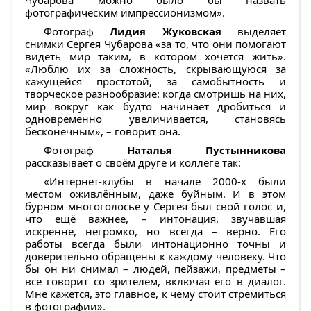
Чубарова можно было бы назвать
фотографическим импрессионизмом».
Фотограф
Лидия Жуковская
выделяет
снимки Сергея Чубарова «за то, что они помогают
видеть мир таким, в котором хочется жить».
«Люблю их за сложность, скрывающуюся за
кажущейся простотой, за самобытность и
творческое разнообразие: когда смотришь на них,
мир вокруг как будто начинает дробиться и
одновременно увеличивается, становясь
бесконечным», – говорит она.
Фотограф
Наталья Пустынникова
рассказывает о своём друге и коллеге так:
«Интернет-клубы в начале 2000-х были
местом оживлённым, даже буйным. И в этом
бурном многоголосье у Сергея был свой голос и,
что ещё важнее, – интонация, звучавшая
искренне, негромко, но всегда – верно. Его
работы всегда были интонационно точны и
доверительно обращены к каждому человеку. Что
бы он ни снимал – людей, пейзажи, предметы –
всё говорит со зрителем, включая его в диалог.
Мне кажется, это главное, к чему стоит стремиться
в фотографии».