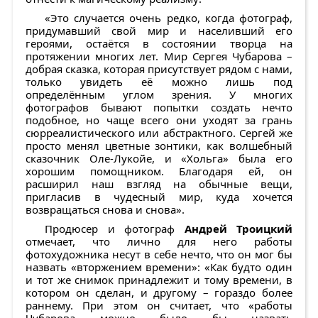
«Это случается очень редко, когда фотограф,
придумавший свой мир и населивший его
героями, остаётся в состоянии творца на
протяжении многих лет. Мир Сергея Чубарова –
добрая сказка, которая присутствует рядом с нами,
только увидеть её можно лишь под
определённым углом зрения. У многих
фотографов бывают попытки создать нечто
подобное, но чаще всего они уходят за грань
сюрреалистического или абстрактного. Сергей же
просто менял цветные зонтики, как волшебный
сказочник Оле-Лукойе, и «Хольга» была его
хорошим помощником. Благодаря ей, он
расширил наш взгляд на обычные вещи,
пригласив в чудесный мир, куда хочется
возвращаться снова и снова».
Продюсер и фотограф
Андрей Троицкий
отмечает, что лично для него работы
фотохудожника несут в себе нечто, что он мог бы
назвать «вторжением времени»: «Как будто один
и тот же снимок принадлежит и тому времени, в
котором он сделан, и другому – гораздо более
раннему. При этом он считает, что «работы