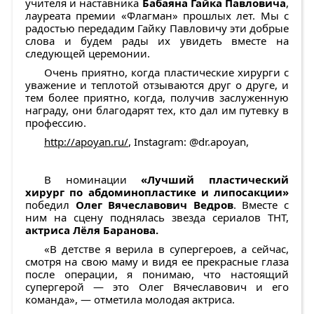
учителя и наставника
Бабаяна Гайка Павловича
,
лауреата премии «Флагман» прошлых лет. Мы с
радостью передадим Гайку Павловичу эти добрые
слова и будем рады их увидеть вместе на
следующей церемонии.
Очень приятно, когда пластические хирурги с
уважение и теплотой отзываются друг о друге, и
тем более приятно, когда, получив заслуженную
награду, они благодарят тех, кто дал им путевку в
профессию.
http://apoyan.ru/
, Instagram: @dr.apoyan,
В номинации
«Лучший пластический
хирург по абдоминопластике и липосакции»
победил
Олег Вячеславович Ведров
. Вместе с
ним на сцену поднялась звезда сериалов ТНТ,
актриса Лёля Баранова.
«В детстве я верила в супергероев, а сейчас,
смотря на свою маму и видя ее прекрасные глаза
после операции, я понимаю, что настоящий
супергерой — это Олег Вячеславович и его
команда», — отметила молодая актриса.