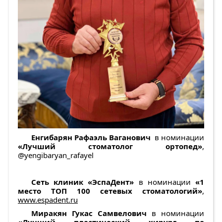
Енгибарян Рафаэль Ваганович
в номинации
«Лучший стоматолог ортопед»
,
@yengibaryan_rafayel
Сеть клиник «ЭспаДент»
в номинации
«1
место ТОП 100 сетевых стоматологий»
,
www.espadent.ru
Миракян Гукас Самвелович
в номинации