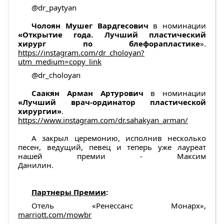
@dr_paytyan
Чолоян Мушег Вардгесович
в номинации
«Открытие года. Лучший пластический
хирург по блефорапластике
».
https://instagram.com/dr_choloyan?
utm_medium=copy_link
@dr_choloyan
Саакян Арман Артурович
в номинации
«Лучший врач-ординатор пластической
хирургии»
.
https://www.instagram.com/dr.sahakyan_arman/
А закрыл церемонию, исполнив несколько
песен, ведущий, певец и теперь уже лауреат
нашей премии - Максим
Данилин.
Партнеры Премии
:
Отель «Ренессанс Монарх»,
marriott.com/mowbr