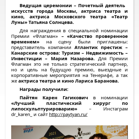
Ведущая церемонии – Почетный деятель
искусств города Москвы, актриса театра и
кино, актриса Московского театра «Театр
Луны» Татьяна Солнцева.
Для награждения в специальной номинации
Премии «Флагман»
– «Качество проверенное
временем»
на сцену были приглашены:
представитель компании
Атлантик престиж –
Канарские острова: Туризм – Недвижимость –
Инвестиции – Мария Назарова.
Для Премии
Флагман это не только стратегический партнер,
но и цель на будущую премию,
выездные и
корпоративные мероприятия на Тенерифе, а так
же
актриса театра и кино Лариса Баранова.
Награды получили:
Пайтян Карен Гагикович
в номинации
«Лучший пластический хирург по
липоскульптурироварию»
– Инстаграм
dr_karen_ и сайт
http://paytyan.ru/