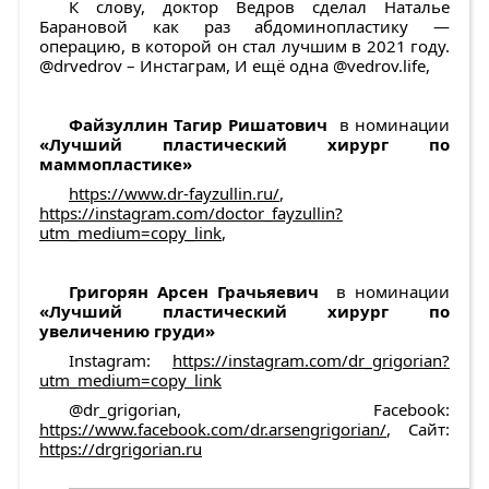
К слову, доктор Ведров сделал Наталье
Барановой как раз абдоминопластику —
операцию, в которой он стал лучшим в 2021 году.
@drvedrov – Инстаграм, И ещё одна @vedrov.life,
Файзуллин Тагир Ришатович
в номинации
«Лучший пластический хирург по
маммопластике»
https://www.dr-fayzullin.ru/
,
https://instagram.com/doctor_fayzullin?
utm_medium=copy_link
,
Григорян Арсен Грачьяевич
в номинации
«Лучший пластический хирург по
увеличению груди»
Instagram:
https://instagram.com/dr_grigorian?
utm_medium=copy_link
@dr_grigorian, Facebook:
https://www.facebook.com/dr.arsengrigorian/
, Сайт:
https://drgrigorian.ru