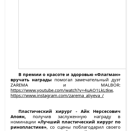
В премии о красоте и здоровью «Флагман»
вручать награды
помогал замечательный дуэт
ZAREMA и MALBOR:
https://www.youtube.com/watch?v=4uAO1LkLtkw
,
https://www.instagram.com/zarema_aliyeva_/
Пластический хирург - Айк Нерсесович
Апоян,
получив заслуженную награду в
номинации
«Лучший пластический хирург по
ринопластике»
, со сцены поблагодарил своего