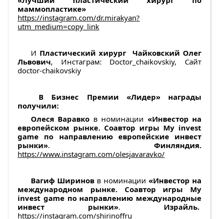
«Лучший пластический хирург по
маммопластике»
https://instagram.com/dr.mirakyan?
utm_medium=copy_link
И
Пластический хирург Чайковский Олег
Львович
, Инстаграм: Doctor_chaikovskiy, Сайт
doctor-chaikovskiy
В Бизнес Премии «Лидер» награды
получили:
Олеся Варавко
в номинации
«Инвестор на
европейском рынке. Соавтор игры Мy invest
game по направлению европейские инвест
рынки»
.
Финляндия.
https://www.instagram.com/olesjavaravko/
Вагиф Ширинов
в номинации
«Инвестор на
международном рынке. Соавтор игры Мy
invest game по направлению международные
инвест рынки»
.
Израйль.
https://instagram.com/shirinoffru