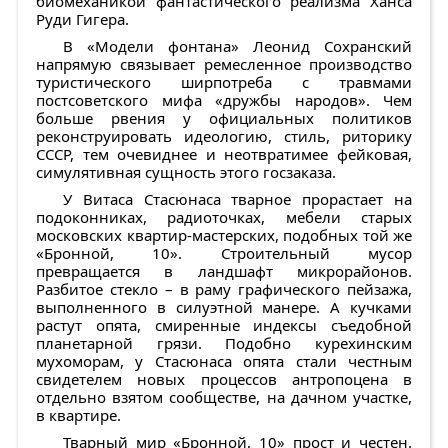
биомеханикой фантастического реализма Ханса
Руди Гигера.
В «Модели фонтана» Леонид Сохранский
напрямую связывает ремесленное производство
туристического ширпотреба с травмами
постсоветского мифа «дружбы народов». Чем
больше рвения у официальных политиков
реконструировать идеологию, стиль, риторику
СССР, тем очевиднее и неотвратимее фейковая,
симулятивная сущность этого госзаказа.
У Витаса Стасюнаса тварное прорастает на
подоконниках, радиоточках, мебели старых
московских квартир-мастерских, подобных той же
«Бронной, 10». Строительный мусор
превращается в ландшафт микрорайонов.
Разбитое стекло – в раму графического пейзажа,
выполненного в силуэтной манере. А кучками
растут опята, смиренные индексы съедобной
планетарной грязи. Подобно курехинским
мухоморам, у Стасюнаса опята стали честным
свидетелем новых процессов антропоцена в
отдельно взятом сообществе, на дачном участке,
в квартире.
Тварный мир «Бронной, 10» прост и честен.