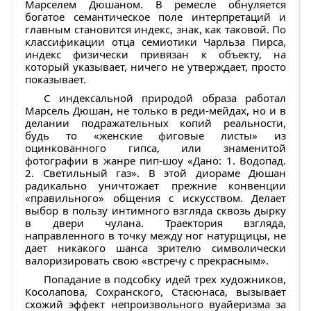
Марселем Дюшаном. В ремесле обнуляется
богатое семантическое поле интерпретаций и
главным становится индекс, знак, как таковой. По
классификации отца семиотики Чарльза Пирса,
индекс физически привязан к объекту, на
который указывает, ничего не утверждает, просто
показывает.
С индексальной природой образа работал
Марсель Дюшан, не только в реди-мейдах, но и в
делании подражательных копий реальности,
будь то «женские фиговые листы» из
оцинкованного гипса, или знаменитой
фотографии в жанре пип-шоу «Дано: 1. Водопад.
2. Светильный газ». В этой диораме Дюшан
радикально уничтожает прежние конвенции
«правильного» общения с искусством. Делает
выбор в пользу интимного взгляда сквозь дырку
в двери чулана. Траектория взгляда,
направленного в точку между ног натурщицы, не
дает никакого шанса зрителю символически
валоризировать свою «встречу с прекрасным».
Попадание в подсобку идей трех художников,
Косолапова, Сохранского, Стасюнаса, вызывает
схожий эффект непроизвольного вуайеризма за