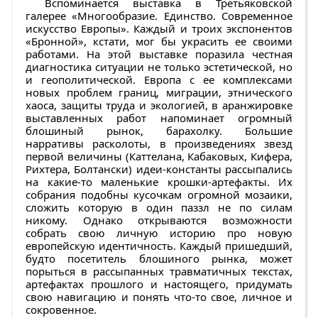
Вспоминается выставка в Третьяковской
галерее «Многообразие. Единство. Современное
искусство Европы». Каждый и троих экспонентов
«Бронной», кстати, мог бы украсить ее своими
работами. На этой выставке поразила честная
диагностика ситуации не только эстетической, но
и геополитической. Европа с ее комплексами
новых проблем границ, миграции, этнического
хаоса, защиты труда и экологией, в аранжировке
выставленных работ напоминает огромный
блошиный рынок, барахолку. Большие
нарративы расколоты, в произведениях звезд
первой величины (Каттелана, Кабаковых, Кифера,
Рихтера, Болтански) идеи-константы рассыпались
на какие-то маленькие крошки-артефакты. Их
собрания подобны кусочкам огромной мозаики,
сложить которую в один паззл не по силам
никому. Однако открываются возможности
собрать свою личную историю про новую
европейскую идентичность. Каждый пришедший,
будто посетитель блошиного рынка, может
порыться в рассыпанных травматичных текстах,
артефактах прошлого и настоящего, придумать
свою навигацию и понять что-то свое, личное и
сокровенное.