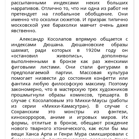
рассыпанными индексами неких больших
нарративов. Отлично то, что ни одна из работ не
претендует на глобальное обобщение. Они
именно что осколки сюжетов. И призрак типично
московской уже барахолки маячит очень даже
явственно.
Александр Косолапов впрямую общается с
индексами Дюшана. Дюшановские образы
шахмат, ради которых в 1920м году он
«остановил живопись», дополнены
выполненными в бронзе как раз женскими
фиговыми листами. Они стали фигурами в
предполагаемой партии. Массовая культура
помогает низвести до состояния конфетти или
фантика любую философскую максиму. Поэтому
закономерно, что в мастерскую трех художников
прошмыгнули образы комиксов, трешарта. В
случае с Косолаповым это Микки-Маусы (работы
из серии «Микки-Камасутра»). В случае с
Сохранским это монстры из фэнтези,
кинохорроров, аниме и игровых миров. Их
формы, отлитые в бронзе, обещают рождение
нового тварного хтонического, как если бы мы
вещи Ханса Арпа и Генри Мура смикшировали с