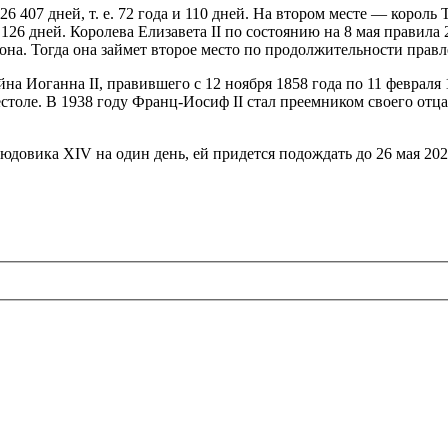
е. 26 407 дней, т. е. 72 года и 110 дней. На втором месте — кор
126 дней. Королева Елизавета II по состоянию на 8 мая правила 
она. Тогда она займет второе место по продолжительности прав
на Иоганна II, правившего с 12 ноября 1858 года по 11 февраля 1
рестоле. В 1938 году Франц-Иосиф II стал преемником своего от
довика XIV на один день, ей придется подождать до 26 мая 2024