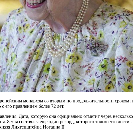
а европейским монархом со вторым по продолжительности сроком 
с его правлением более 72 лет.
правления. Дата, которую она официально отметит через несколь
я. 8 мая состоялся еще один рекорд, которого только что дости
 князя Лихтенштейна Иоганна II.