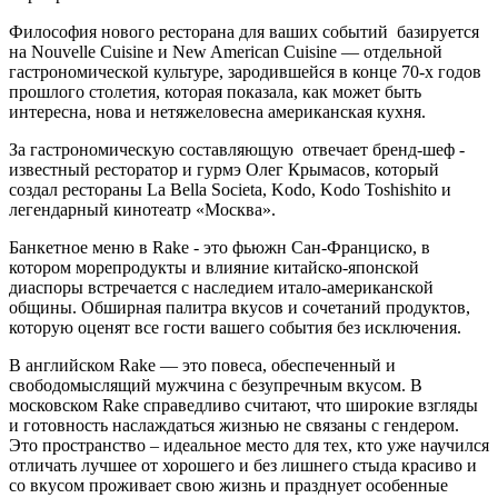
Философия нового ресторана для ваших событий базируется
на Nouvelle Cuisine и New American Cuisine — отдельной
гастрономической культуре, зародившейся в конце 70-х годов
прошлого столетия, которая показала, как может быть
интересна, нова и нетяжеловесна американская кухня.
За гастрономическую составляющую отвечает бренд-шеф -
известный ресторатор и гурмэ Олег Крымасов, который
создал рестораны La Bella Societa, Kodo, Kodo Toshishito и
легендарный кинотеатр «Москва».
Банкетное меню в Rake - это фьюжн Сан-Франциско, в
котором морепродукты и влияние китайско-японской
диаспоры встречается с наследием итало-американской
общины. Обширная палитра вкусов и сочетаний продуктов,
которую оценят все гости вашего события без исключения.
В английском Rake — это повеса, обеспеченный и
свободомыслящий мужчина с безупречным вкусом. В
московском Rake справедливо считают, что широкие взгляды
и готовность наслаждаться жизнью не связаны с гендером.
Это пространство – идеальное место для тех, кто уже научился
отличать лучшее от хорошего и без лишнего стыда красиво и
со вкусом проживает свою жизнь и празднует особенные