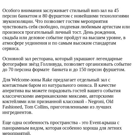
Особого внимания заслуживает стильный вип-зал на 45
персон банкетом и 80 фуршетом с новейшими технологиями
звукоизоляции. Что позволяет гостям мероприятия
чувствовать себя свободно, подпевая любимым артистам или
произнося трогательный личный тост. День рождения,
свадьба или деловое событие пройдут на высшем уровне, в
атмосфере уединения и по самым высоким стандартам
сервиса.
Основной зал ресторана, который украшают легендарные
фотографии звёзд Голливуда, позволяет организовать событие
до 70 персона формате банкета и до 150 персон фуршетом.
Для Welcome-зоны Rake предлагает отдельный зал с
контактным баром из натурального оникса. В качестве
аперитива вы можете порадовать гостей вашего события
классическими американскими миксами, авторскими
коктейлями или признанной классикой - Negroni, Old
Fashioned, Tom Collins, приготовленными из лучших
ингредиентов.
Еще одна особенность пространства - это Event-крыша с
панорамным видом, которая особенно хороша для летних
мероприятий.