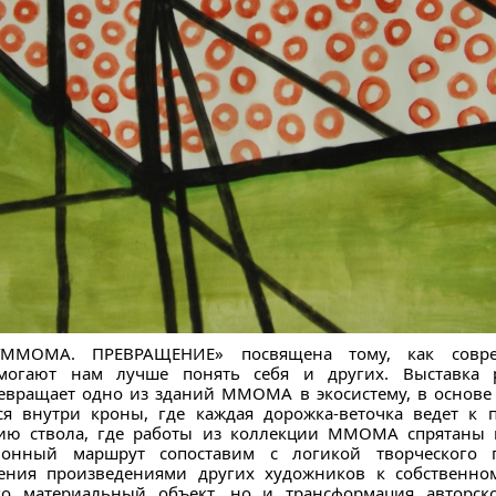
AYMMOMA. ПРЕВРАЩЕНИЕ» посвящена тому, как совре
могают нам лучше понять себя и других. Выставка р
евращает одно из зданий ММОМА в экосистему, в основе 
ся внутри кроны, где каждая дорожка-веточка ведет к п
анию ствола, где работы из коллекции ММОМА спрятаны
ионный маршрут сопоставим с логикой творческого п
вения произведениями других художников к собственно
ко материальный объект, но и трансформация авторско