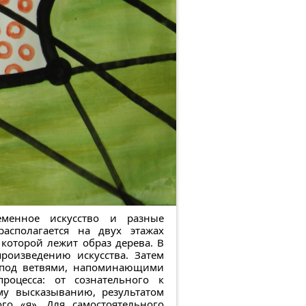
менное искусство и разные
асполагается на двух этажах
которой лежит образ дерева. В
роизведению искусства. Затем
 под ветвями, напоминающими
роцесса: от сознательного к
му высказыванию, результатом
го «я». Для самостоятельного