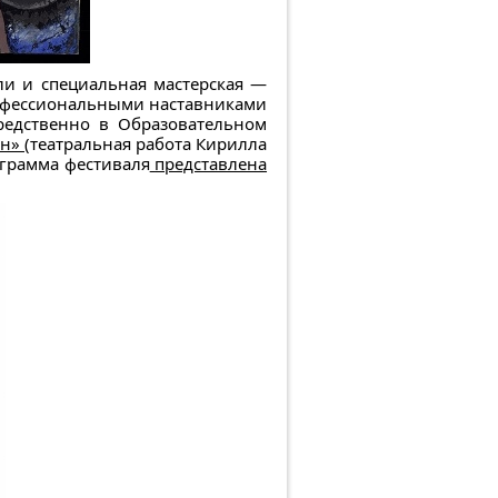
и и специальная мастерская —
профессиональными наставниками
редственно в Образовательном
он»
(театральная работа Кирилла
ограмма фестиваля
представлена