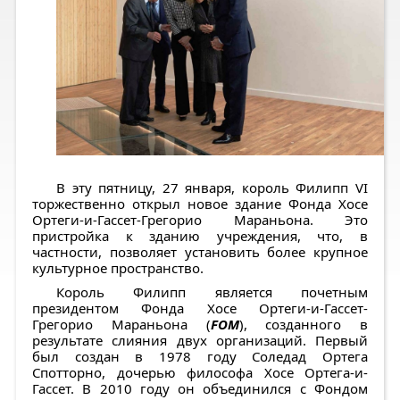
В эту пятницу, 27 января, король Филипп VI
торжественно открыл новое здание Фонда Хосе
Ортеги-и-Гассет-Грегорио Мараньона. Это
пристройка к зданию учреждения, что, в
частности, позволяет установить более крупное
культурное пространство.
Король Филипп является почетным
президентом Фонда Хосе Ортеги-и-Гассет-
Грегорио Мараньона (
FOM
), созданного в
результате слияния двух организаций. Первый
был создан в 1978 году Соледад Ортега
Спотторно, дочерью философа Хосе Ортега-и-
Гассет. В 2010 году он объединился с Фондом