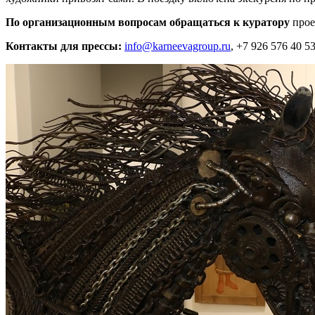
По организационным вопросам обращаться к куратору
прое
Контакты для прессы:
info@karneevagroup.ru
, +7 926 576 40 5