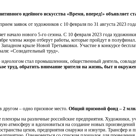
итивного идейного искусства «Время, вперед!» объявляет ста
прием заявок от художников с 10 февраля по 31 августа 2023 год
т начало нового 5-го сезона. С 10 февраля 2023 года художники
ябре члены жюри отберут работы, которые пройдут в полуфинал
в Западном крыле Новой Третьяковки. Участие в конкурсе беспл
валя: «Созидательный труд».
Его идеологом стал промышленник, общественный деятель, совла
кое труд, обратить внимание зрителя на жизнь, быт и окружен
в другом – одно призовое место.
Общий призовой фонд – 2 млн.
 пленэры на различные российские предприятия. Художники, уча
нную атмосферу и вдохновиться на создание новых произведений
ространства цехов, предприятия снаружи и изнутри. Трансфер и 
редприятию. Ознакомиться со списком площадок для проведения