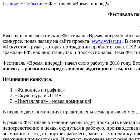
Главная
»
События
»
Фестиваля «Время, вперед!»
Фестиваль поз
Ежегодный всероссийский Фестиваль «Время, вперед!» объявляе
конкурсе, подав заявку на сайте проекта
www.vvfest.ru
. В сент
«Искусство труда», которая по традиции пройдет в залах СХР 
граждане РФ, как любители, так и профессионалы. Тема Фести
Фестиваль «Время, вперед!» начал свою работу в 2018 году. 
проекта - расширить представление аудитории о том, что та
Номинации конкурса:
«Живопись и графика»
«Скульптура и ДПИ»
«Инсталляция» - новая номинация!
В первых двух номинациях представлены семь призовых мест, 
В рамках Фестиваля в течение весны будут проходить выездные
непосредственно в цехах, окунуться в рабочую, производстве
возможность создать портрет рабочего, запечатлеть технику, п
художники привозят сами. В поездку включена экскурсия по п