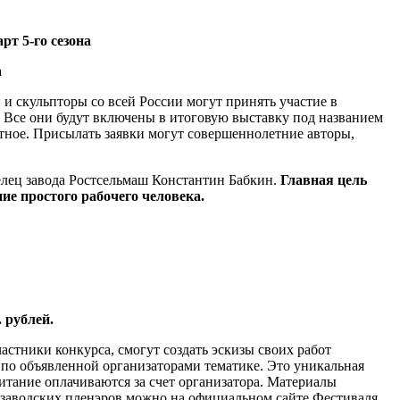
рт 5-го сезона
а
 и скульпторы со всей России могут принять участие в
. Все они будут включены в итоговую выставку под названием
атное. Присылать заявки могут совершеннолетние авторы,
делец завода Ростсельмаш Константин Бабкин.
Главная цель
ие простого рабочего человека.
 рублей.
стники конкурса, смогут создать эскизы своих работ
 по объявленной организаторами тематике. Это уникальная
питание оплачиваются за счет организатора. Материалы
 заводских пленэров можно на официальном сайте Фестиваля.