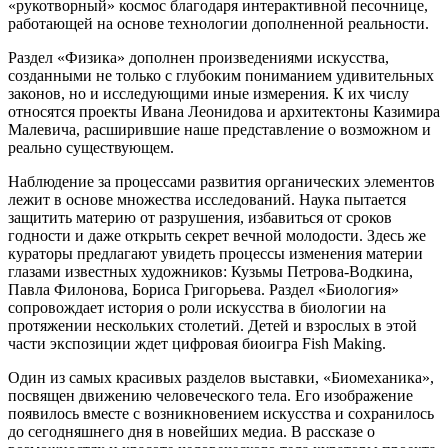
«рукотворный» космос благодаря интерактивной песочнице,
работающей на основе технологии дополненной реальности.
Раздел «Физика» дополнен произведениями искусства,
созданными не только с глубоким пониманием удивительных
законов, но и исследующими иные измерения. К их числу
относятся проекты Ивана Леонидова и архитектоны Казимира
Малевича, расширившие наше представление о возможном и
реально существующем.
Наблюдение за процессами развития органических элементов
лежит в основе множества исследований. Наука пытается
защитить материю от разрушения, избавиться от сроков
годности и даже открыть секрет вечной молодости. Здесь же
кураторы предлагают увидеть процессы изменения материи
глазами известных художников: Кузьмы Петрова-Водкина,
Павла Филонова, Бориса Григорьева. Раздел «Биология»
сопровождает история о роли искусства в биологии на
протяжении нескольких столетий. Детей и взрослых в этой
части экспозиции ждет цифровая биоигра Fish Making.
Один из самых красивых разделов выставки, «Биомеханика»,
посвящен движению человеческого тела. Его изображение
появилось вместе с возникновением искусства и сохранилось
до сегодняшнего дня в новейших медиа. В рассказе о