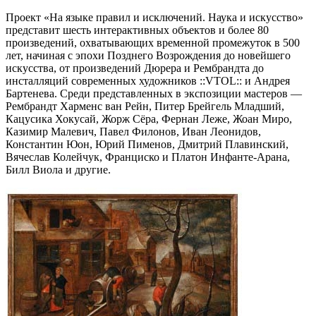
Проект «На языке правил и исключений. Наука и искусство»
представит шесть интерактивных объектов и более 80
произведений, охватывающих временной промежуток в 500
лет, начиная с эпохи Позднего Возрождения до новейшего
искусства, от произведений Дюрера и Рембрандта до
инсталляций современных художников ::VTOL:: и Андрея
Бартенева. Среди представленных в экспозиции мастеров —
Рембрандт Харменс ван Рейн, Питер Брейгель Младший,
Кацусика Хокусай, Жорж Сёра, Фернан Леже, Жоан Миро,
Казимир Малевич, Павел Филонов, Иван Леонидов,
Константин Юон, Юрий Пименов, Дмитрий Плавинский,
Вячеслав Колейчук, Франциско и Платон Инфанте-Арана,
Билл Виола и другие.