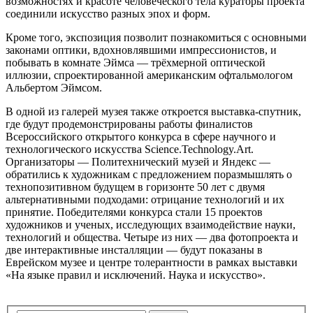
возможностях и красоте человеческого тела кураторы проекта
соединили искусство разных эпох и форм.
Кроме того, экспозиция позволит познакомиться с основными
законами оптики, вдохновлявшими импрессионистов, и
побывать в комнате Эймса — трёхмерной оптической
иллюзии, спроектированной американским офтальмологом
Альбертом Эймсом.
В одной из галерей музея также откроется выставка-спутник,
где будут продемонстрированы работы финалистов
Всероссийского открытого конкурса в сфере научного и
технологического искусства Science.Technology.Art.
Организаторы — Политехнический музей и Яндекс —
обратились к художникам с предложением поразмышлять о
технопозитивном будущем в горизонте 50 лет с двумя
альтернативными подходами: отрицание технологий и их
принятие. Победителями конкурса стали 15 проектов
художников и ученых, исследующих взаимодействие науки,
технологий и общества. Четыре из них — два фотопроекта и
две интерактивные инсталляции — будут показаны в
Еврейском музее и центре толерантности в рамках выставки
«На языке правил и исключений. Наука и искусство».