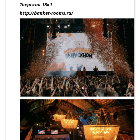
Тверская 18к1
http
://
banket
-
rooms
.
ru
/