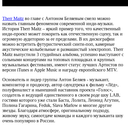
Therr Maitz
во главе с Антоном Беляевым смело можно
назвать главным феноменом современной инди-музыки.
История Therr Maitz – яркий пример того, что качественный
инди-проект может покорить как отечественную сцену, так и
огромную аудиторию за ее пределами. В их дискографии
можно встретить футуристический синти-поп, камерные
акустические колыбельные и размашистый электропоп. Therr
Maitz выпустили 3 студийных альбома, успешно выступают с
сольными концертами на топовых площадках и крупных
музыкальных фестивалях, имеют статус лучших Артистов по
версии iTunes и Apple Music и награду европейского MTV.
Основатель и лидер группы Антон Беляев - музыкант,
композитор и продюсер, автор саундтрека к фильму «Лёд»,
полуфиналист и нынешний наставник проекта «Голос»,
создатель и ведущий единственного в своем роде шоу LAB,
гостями которого уже стали Баста, Лолита, Леонид Агутин,
Полина Гагарина, Feduk, Slava Marlow и многие другие
звезды. Благодаря атмосфере, оригинальному подходу,
живому звуку, самоотдаче команды и каждого музыканта шоу
очень популярно в России.