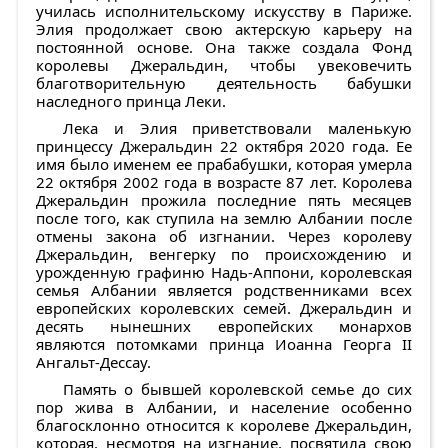
училась исполнительскому искусству в Париже.
Элия продолжает свою актерскую карьеру на
постоянной основе. Она также создала Фонд
королевы Джеральдин, чтобы увековечить
благотворительную деятельность бабушки
наследного принца Леки.
Лека и Элия приветствовали маленькую
принцессу Джеральдин 22 октября 2020 года. Ее
имя было именем ее прабабушки, которая умерла
22 октября 2002 года в возрасте 87 лет. Королева
Джеральдин прожила последние пять месяцев
после того, как ступила на землю Албании после
отмены закона об изгнании. Через королеву
Джеральдин, венгерку по происхождению и
урожденную графиню Надь-Аппони, королевская
семья Албании является родственниками всех
европейских королевских семей. Джеральдин и
десять нынешних европейских монархов
являются потомками принца Иоанна Георга II
Ангальт-Дессау.
Память о бывшей королевской семье до сих
пор жива в Албании, и население особенно
благосклонно относится к королеве Джеральдин,
которая, несмотря на изгнание, посвятила свою