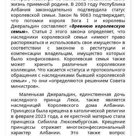
жизнь приемной родине. В 2003 году Республика
Албания законодательно подтвердила статус
королевской семьи. Закон № 9063 подтверждает,
что потомки короля Зога I и королевы
Джеральдин составляют «
древнюю королевскую
семью
». Статья 2 этого закона определяет, что
наследники королевской семьи «имеют право
распоряжаться и использовать свое имущество» в
соответствии с законом о реституции и
компенсации владельцам, имущество которых
было конфисковано. Королевская семья также
может хранить различные королевские
коллекции. Что касается «статуса и протокольного
обращения с наследниками бывшей королевской
семьи» , то они «определяются решением Совета
министров».
Маленькая Джеральдин, единственная дочь
наследного принца Леки, также является
наследницей Королевского дома Албании.
Принцесса была крещена в католической религии
в феврале 2023 года, а ее крестной матерью стала
принцесса Сибилла Люксембургская. Крещение
принцессы отражает многоконфессиональный
характер Албании. Это также вопрос