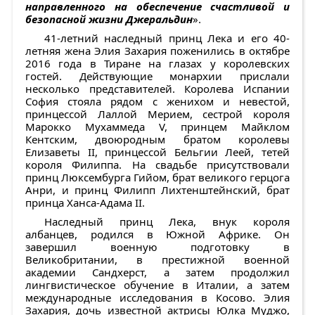
направленного на обеспечение счастливой и
безопасной жизни Джеральдин
».
41-летний наследный принц Лека и его 40-
летняя жена Элия Захария поженились в октябре
2016 года в Тиране на глазах у королевских
гостей. Действующие монархии прислали
несколько представителей. Королева Испании
София стояла рядом с женихом и невестой,
принцессой Лаллой Мерием, сестрой короля
Марокко Мухаммеда V, принцем Майклом
Кентским, двоюродным братом королевы
Елизаветы II, принцессой Бельгии Леей, тетей
короля Филиппа. На свадьбе присутствовали
принц Люксембурга Гийом, брат великого герцога
Анри, и принц Филипп Лихтенштейнский, брат
принца Ханса-Адама II.
Наследный принц Лека, внук короля
албанцев, родился в Южной Африке. Он
завершил военную подготовку в
Великобритании, в престижной военной
академии Сандхерст, а затем продолжил
лингвистическое обучение в Италии, а затем
международные исследования в Косово. Элия
Захария, дочь известной актрисы Юлка Муджо,