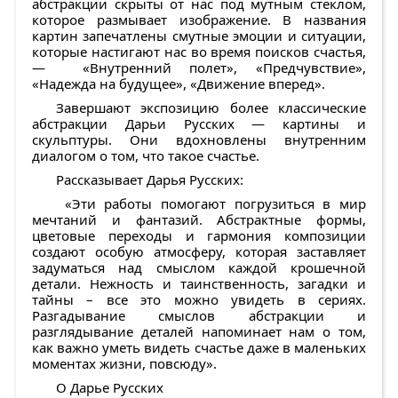
абстракции скрыты от нас под мутным стеклом,
которое размывает изображение. В названия
картин запечатлены смутные эмоции и ситуации,
которые настигают нас во время поисков счастья,
— «
Внутренний полет
», «
Предчувствие
»,
«
Надежда на будущее
», «
Движение вперед
».
Завершают экспозицию более классические
абстракции Дарьи Русских — картины и
скульптуры. Они вдохновлены внутренним
диалогом о том, что такое счастье.
Рассказывает Дарья Русских:
«
Эти работы помогают погрузиться в мир
мечтаний и фантазий. Абстрактные формы,
цветовые переходы и гармония композиции
создают особую атмосферу, которая заставляет
задуматься над смыслом каждой крошечной
детали.
Нежность и таинственность, загадки и
тайны – все это можно увидеть в сериях.
Разгадывание смыслов абстракции и
разглядывание деталей напоминает нам о том,
как важно уметь видеть счастье даже в маленьких
моментах жизни, повсюду
».
О Дарье Русских