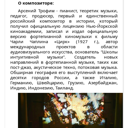
О композиторе:
Арсений Трофим - пианист, теоретик музыки,
педагог, продюсер, первый и единственный
российский композитор в истории, который
получил официальную лицензию Нью-Йоркской
киноакадемии, записал и издал официальную
версию фортепианной киномузыки к фильму
Чарли Чаплина «Цирк» (1927 г.), автор
международных проектов в области
аудиовизуального искусства, основатель “Школы
интуитивной музыки”. Создатель новых
направлений в фортепианной музыке, таких как
пост-джаз, акустическое техно, потоковая музыка.
Обширная география его выступлений включает
десятки городов России, а также Италию,
Германию, Швейцарию, Грузию, Азербайджан,
Индию, Индонезию, Таиланд.