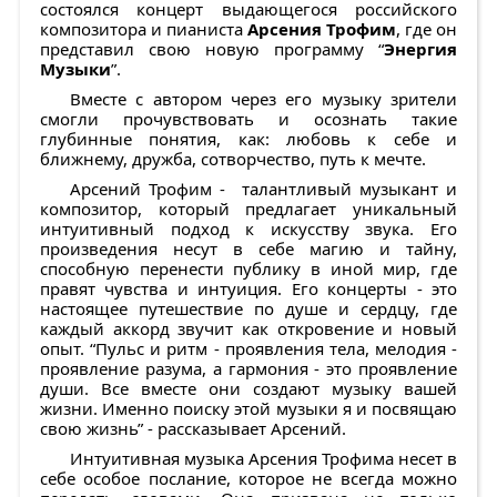
состоялся концерт выдающегося российского
композитора и пианиста
Арсения Трофим
, где он
представил свою новую программу “
Энергия
Музыки
”.
Вместе с автором через его музыку зрители
смогли прочувствовать и осознать такие
глубинные понятия, как: любовь к себе и
ближнему, дружба, сотворчество, путь к мечте.
Арсений Трофим - талантливый музыкант и
композитор, который предлагает уникальный
интуитивный подход к искусству звука. Его
произведения несут в себе магию и тайну,
способную перенести публику в иной мир, где
правят чувства и интуиция. Его концерты - это
настоящее путешествие по душе и сердцу, где
каждый аккорд звучит как откровение и новый
опыт. “Пульс и ритм - проявления тела, мелодия -
проявление разума, а гармония - это проявление
души. Все вместе они создают музыку вашей
жизни. Именно поиску этой музыки я и посвящаю
свою жизнь” - рассказывает Арсений.
Интуитивная музыка Арсения Трофима несет в
себе особое послание, которое не всегда можно