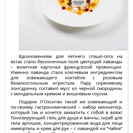
Вдохновением для летнего спэшл-сета на
яхтах стали бесконечные поля цветущей лаванды
– визитная карточка французской провинции.
Именно лаванда стала ключевым ингредиентом
для освежающего коктейля с розовым
безалкогольным игристым. Пару сиреневому
лонгдринку составил мусс из черной смородины
с миндальным кремом и вишневым соусом.
Подарок Л’Окситан такой же освежающий и
по-своему гастрономический – набор миниатюр,
который так и хочется захватить с собой в вояж!
Тонизирующий гель для душа и ванны, скраб для
тела артишок, концентрированная вода для лица
иммортель и крем для рук – с лавандой на “Чайке”