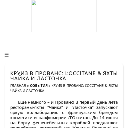
☰
КРУИЗ В ПРОВАНС: L’OCCITANE & ЯХТЫ
ЧАЙКА И ЛАСТОЧКА
ГЛАВНАЯ
»
СОБЫТИЯ
»
КРУИЗ В ПРОВАНС: L’OCCITANE & ЯХТЫ
ЧАЙКА И ЛАСТОЧКА
Еще немного – и Прованс! В первый день лета
рестораны-яхты “Чайка” и “Ласточка” запускают
яркую коллаборацию с французским брендом
косметики и парфюмерии Л’Окситан. До 14 июня
на борту фешенебельных кораблей предлагают
попробовать авторский сет “Круиз в Прованс” из