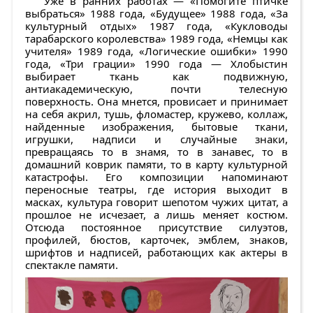
Уже в ранних работах — «Помогите птичке
выбраться» 1988 года, «Будущее» 1988 года, «За
культурный отдых» 1987 года, «Кукловоды
тарабарского королевства» 1989 года, «Немцы как
учителя» 1989 года, «Логические ошибки» 1990
года, «Три грации» 1990 года — Хлобыстин
выбирает ткань как подвижную,
антиакадемическую, почти телесную
поверхность. Она мнется, провисает и принимает
на себя акрил, тушь, фломастер, кружево, коллаж,
найденные изображения, бытовые ткани,
игрушки, надписи и случайные знаки,
превращаясь то в знамя, то в занавес, то в
домашний коврик памяти, то в карту культурной
катастрофы. Его композиции напоминают
переносные театры, где история выходит в
масках, культура говорит шепотом чужих цитат, а
прошлое не исчезает, а лишь меняет костюм.
Отсюда постоянное присутствие силуэтов,
профилей, бюстов, карточек, эмблем, знаков,
шрифтов и надписей, работающих как актеры в
спектакле памяти.