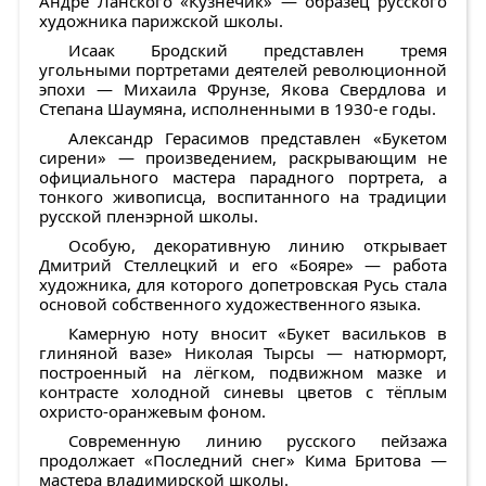
Андре Ланского «Кузнечик»
— образец русского
художника парижской школы.
Исаак Бродский
представлен тремя
угольными портретами деятелей революционной
эпохи — Михаила Фрунзе, Якова Свердлова и
Степана Шаумяна, исполненными в 1930-е годы.
Александр Герасимов
представлен «Букетом
сирени» — произведением, раскрывающим не
официального мастера парадного портрета, а
тонкого живописца, воспитанного на традиции
русской пленэрной школы.
Особую, декоративную линию открывает
Дмитрий Стеллецкий
и его
«Бояре»
— работа
художника, для которого допетровская Русь стала
основой собственного художественного языка.
Камерную ноту вносит
«Букет васильков в
глиняной вазе» Николая Тырсы
— натюрморт,
построенный на лёгком, подвижном мазке и
контрасте холодной синевы цветов с тёплым
охристо-оранжевым фоном.
Современную линию русского пейзажа
продолжает «Последний снег»
Кима Бритова
—
мастера владимирской школы.