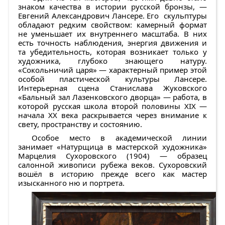
знаком качества в истории русской бронзы, —
Евгений Александрович Лансере
. Его скульптуры
обладают редким свойством: камерный формат
не уменьшает их внутреннего масштаба. В них
есть точность наблюдения, энергия движения и
та убедительность, которая возникает только у
художника, глубоко знающего натуру.
«Сокольничий царя»
— характерный пример этой
особой пластической культуры Лансере.
Интерьерная сцена
Станислава Жуковского
«Бальный зал Лазенковского дворца»
— работа, в
которой русская школа второй половины XIX —
начала XX века раскрывается через внимание к
свету, пространству и состоянию.
Особое место в академической линии
занимает
«Натурщица в мастерской художника»
Марцелия Сухоровского
(1904) — образец
салонной живописи рубежа веков. Сухоровский
вошёл в историю прежде всего как мастер
изысканного ню и портрета.