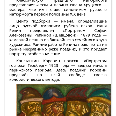
представляет
«Розы и плоды»
Ивана Хруцкого
—
мастера, чьё имя стало синонимом русского
натюрморта первой половины XIX века.
Центр подборки — имена, определившие
лицо русской живописи рубежа веков.
Илья
Репин
представлен
«Портретом Софьи
Алексеевны Репиной (Шевцовой)»
1879 года —
камерной вещью из ближайшего семейного круга
художника. Ранние работы Репина появляются на
рынке несравнимо реже поздних, и это придаёт
портрету особое значение.
Константин Коровин
показан
«Портретом
госпожи Герцберг»
1923 года — вещью начала
парижского периода. Здесь поздний Коровин
предстаёт во всей свободе своего
колористического метода.