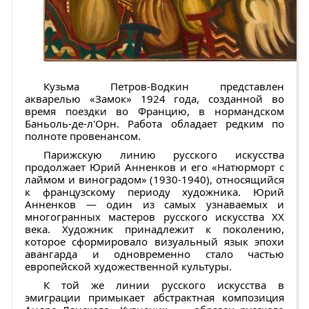
Кузьма Петров-Водкин
представлен
акварелью
«Замок»
1924 года
,
созданной во
время поездки во Францию, в нормандском
Баньоль-де-л'Орн. Работа обладает редким по
полноте провенансом.
Парижскую линию русского искусства
продолжает
Юрий Анненков
и его
«Натюрморт с
лаймом и виноградом»
(1930-1940), относящийся
к французскому периоду художника. Юрий
Анненков — один из самых узнаваемых и
многогранных мастеров русского искусства XX
века. Художник принадлежит к поколению,
которое сформировало визуальный язык эпохи
авангарда и одновременно стало частью
европейской художественной культуры.
К той же линии русского искусства в
эмиграции примыкает абстрактная композиция