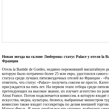
Новая звезда на склоне Люберона: статус Palace у отеля la Ba
Франция
Отель la Bastide de Gordes, недавно переживший масштабную р
которую было потрачено более 25 млн евро, удостоился самого
статуса среди лучших пятизвездочных отелей во Франции - «Pa
отметить, что статус «Palace» получить совсем не просто. Кате
присуждается на пять лет. На первом этапе отбора среди пятиз
претендующих на высокое звание, их изучает агентство по раз
Atout France. Потом подключается комиссия, в которую входят 
искусства, медиа, культуры, бизнеса, выбранные министром ту
комиссию также входит госсекретарь по делам внешней торгов
Матиас Фекль. И лишь пройдя все эти ступени, выбирают само