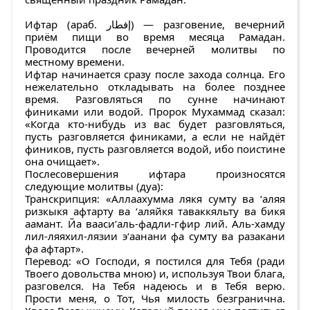
Ифтар (араб. إفطار‎) — разговение, вечерний
приём пищи во время месяца Рамадан.
Проводится после вечерней молитвы по
местному времени.
Ифтар начинается сразу после захода солнца. Его
нежелательно откладывать на более позднее
время. Разговляться по сунне начинают
финиками или водой. Пророк Мухаммад сказал:
«Когда кто-нибудь из вас будет разговляться,
пусть разговляется финиками, а если не найдёт
фиников, пусть разговляется водой, ибо поистине
она очищает».
Послесовершения ифтара произносятся
следующие молитвы (дуа):
Транскрипция: «Аллаахумма лякя сумту ва ‘аляя
ризкыкя афтарту ва ‘аляйкя таваккяльту ва бикя
аамант. Йа вааси‘аль-фадли-гфир лий. Аль-хамду
лил-ляяхил-лязии э‘аанани фа сумту ва разакани
фа афтарт».
Перевод: «О Господи, я постился для Тебя (ради
Твоего довольства мною) и, используя Твои блага,
разговелся. На Тебя надеюсь и в Тебя верю.
Прости меня, о Тот, Чья милость безгранична.