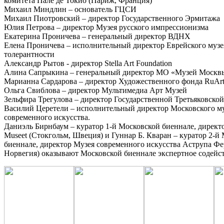
комитета Пале де Токио (Париж, Франция)
Михаил Миндлин – основатель ГЦСИ
Михаил Пиотровский – директор Государственного Эрмитажа
Юлия Петрова – директор Музея русского импрессионизма
Екатерина Проничева – генеральный директор ВДНХ
Елена Проничева – исполнительный директор Еврейского музе
толерантности
Александр Рытов - директор Stella Art Foundation
Алина Сапрыкина – генеральный директор МО «Музей Москв
Марианна Сардарова – директор Художественного фонда RuArt
Ольга Свиблова – директор Мультимедиа Арт Музей
Зельфира Трегулова – директор Государственной Третьяковской
Василий Церетели – исполнительный директор Московского м
современного искусства.
Даниэль Бирнбаум – куратор 1-й Московской биеннале, директ
Museet (Стокгольм, Швеция) и Гуннар Б. Кваран – куратор 2-й
биеннале, директор Музея современного искусства Аструпа Фе
Норвегия) оказывают Московской биеннале экспертное содейст