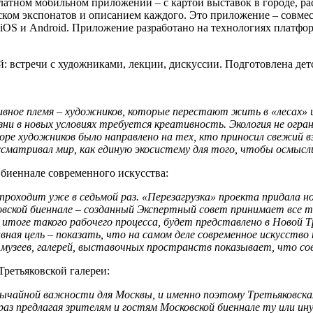
латном мобильном приложении – с картой выставок в городе, р
иском экспонатов и описанием каждого. Это приложение – совме
 iOS и Android. Приложение разработано на технологиях платфо
: встречи с художниками, лекции, дискуссии. Подготовлена дет
е племя – художников, которые перестают жить в «лесах» и в
 в новых условиях требуется креативность. Экология не ограни
оре художников было направлено на тех, кто приносил свежий в
ссматривал мир, как единую экосистему для того, чтобы осмыс
биеннале современного искусства:
роходит уже в седьмой раз. «Перезагрузка» проекта придала но
овской биеннале – созданный Экспертный совет принимает все 
тоге такого рабочего процесса, будет представлено в Новой Тр
ная цель – показать, что на самом деле современное искусство
 музеев, галерей, выставочных пространств показывает, что с
ретьяковской галереи:
вычайной важности для Москвы, и именно поэтому Третьяковска
з предлагая зрителям и гостям Московской биеннале ту или ин