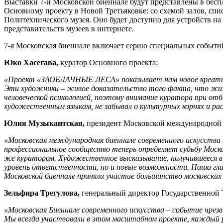
Выставки 7-й Московской биеннале будут представлены в бесп
Основному проекту в Новой Третьяковке: со схемой залов, сп
Политехнического музея. Оно будет доступно для устройств на
представительств музеев в интернете.
7-я Московская биеннале включает серию специальных событий
Юко Хасегава,
куратор Основного проекта:
«Проект «ЗАОБЛАЧНЫЕ ЛЕСА» показывает нам новое креативно
Эти художники – живое доказательство того факта, что жизни
человеческой психологией, поэтому внимание куратора при отб
художественным языкам, не забывал о культурных корнях и ра
Юлия Музыкантская,
президент Московской международной 
«Московская международная биеннале современного искусства п
профессиональное сообщество теперь определяет судьбу Моск
же куратором. Художественное высказывание, получившееся в и
уровень ответственности, но и новые возможности. Наша глав
Московской биеннале приняли участие большинство московских
Зельфира Трегулова,
генеральный директор Государственной Т
«Московская Биеннале современного искусства – событие чрез
Мы всегда участвовали в этом масштабном проекте, каждый ра