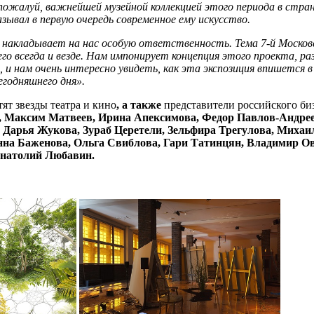
 пожалуй, важнейшей музейной коллекцией этого периода в стран
зывал в первую очередь современное ему искусство.
 накладывает на нас особую ответственность. Тема 7-й Московс
шего всегда и везде. Нам импонирует концепция этого проекта,
, и нам очень интересно увидеть, как эта экспозиция впишется
егодняшнего дня».
тят звезды театра и кино
, а также
представители российского би
, Максим Матвеев, Ирина Апексимова, Федор Павлов-Андрее
 Дарья Жукова, Зураб Церетели, Зельфира Трегулова, Миха
а Баженова, Ольга Свиблова, Гари Татинцян, Владимир Овч
Анатолий Любавин.