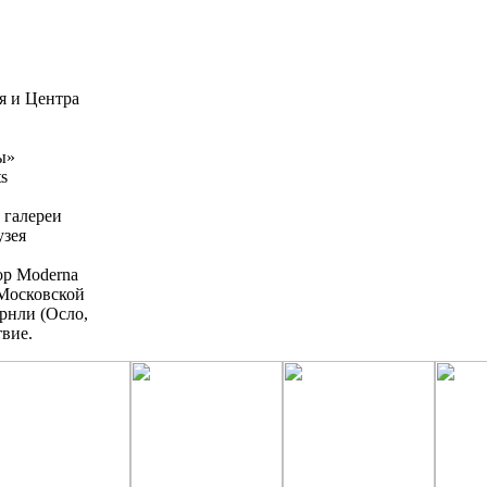
я и Центра
ы»
s
 галереи
узея
ор Moderna
 Московской
рнли (Осло,
вие.