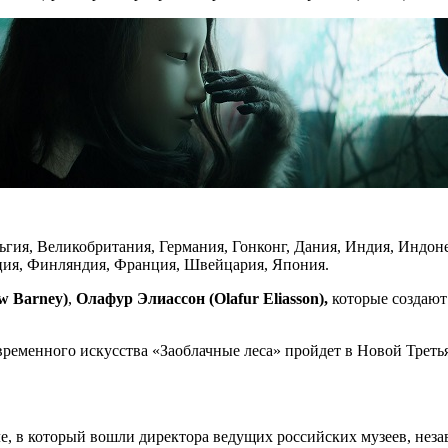
льгия, Великобритания, Германия, Гонконг, Дания, Индия, Индон
ция, Финляндия, Франция, Швейцария, Япония.
w Barney)
,
Олафур Элиассон (Olafur Eliasson),
которые создают
еменного искусства «Заоблачные леса» пройдет в Новой Третьяк
е, в который вошли директора ведущих российских музеев, нез