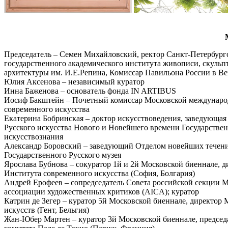
Председатель – Семен Михайловский, ректор Санкт-Петербург
государственного академического института живописи, скульп
архитектуры им. И.Е.Репина, Комиссар Павильона России в В
Юлия Аксенова – независимый куратор
Инна Баженова – основатель фонда IN ARTIBUS
Иосиф Бакштейн – Почетный комиссар Московской междунаро
современного искусства
Екатерина Бобринская – доктор искусствоведения, заведующая
Русского искусства Нового и Новейшего времени Государствен
искусствознания
Александр Боровский – заведующий Отделом новейших течен
Государственного Русского музея
Ярослава Бубнова – сокуратор 1й и 2й Московской биеннале, д
Института современного искусства (София, Болгария)
Андрей Ерофеев – сопредседатель Совета российской секции
ассоциации художественных критиков (AICA); куратор
Катрин де Зегер – куратор 5й Московской биеннале, директор
искусств (Гент, Бельгия)
Жан-Юбер Мартен – куратор 3й Московской биеннале, председ