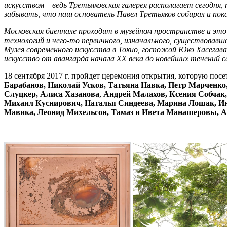
искусством – ведь Третьяковская галерея располагает сегодня,
забывать, что наш основатель Павел Третьяков собирал и пока
Московская биеннале проходит в музейном пространстве и это
технологий и чего-то первичного, изначального, существовав
Музея современного искусства в Токио, госпожой Юко Хасегава
искусство от авангарда начала XX века до новейших течений с
18 сентября 2017 г. пройдет церемония открытия, которую посе
Барабанов, Николай Усков, Татьяна Навка, Петр Марченко
Слуцкер, Алиса Хазанова
,
Андрей Малахов, Ксения Собчак,
Михаил Куснирович, Наталья Синдеева, Марина Лошак, Инн
Мавика, Леонид Михельсон, Тамаз и Ивета Манашеровы, 