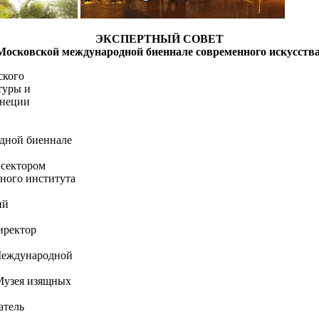
ЭКСПЕРТНЫЙ СОВЕТ
Московской международной биеннале современного искусства
ского
туры и
енеции
дной биеннале
 сектором
ного института
ий
иректор
 Международной
 Музея изящных
атель