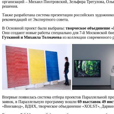
организаций – Михаил Пиотровский, Зельфира Трегулова, Ольг
решения.
Также разработана система презентации российских художников
рекомендаций от Экспертного совета.
В Основной проект были выбраны:
творческое объединение «
Они создают новые работы специально для 7-й Московской би
Гуткиной и Михаила Толмачева
из коллекции современного р
Впервые появилась система отбора проектов Параллельной пр
заявок, в Параллельную программу вошли
69 выставок
49 инс
«Винзавод», ВДНХ, творческое объединение «ХОLST», Дарвино