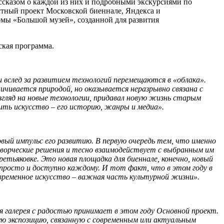
ассказом о каждой из них и подробными экскурсиями по
стный проект Московской биеннале, Яндекса и
рмы «Большой музей», созданной для развития
ская программа.
след за развитием технологий перемещаются в «облака».
чивается природой, но оказывается неразрывно связана с
згляд на новые технологии, придавал новую жизнь старым
лить искусство – его историю, жанры и медиа».
вый импульс его развитию. В первую очередь тем, что именно
творческие решения и тесно взаимодействует с выбранным им
етьяковке. Это новая площадка для биеннале, конечно, новый
 просто и доступно каждому. И тот факт, что в этом году в
овременное искусство – важная часть культурной жизни».
я галерея с радостью принимает в этом году Основной проект.
ую экспозицию, связанную с современным или актуальным