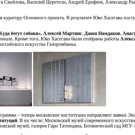
а Свиблова, Василий Церетели, Андрей Ерофеев, Александр Рыт
 куратору Основного проекта. В результате Юко Хасегава посту
Куда бегут собаки», Алексей Мартинс
,
Даши Намдаков
,
Анаст
еннале. Кроме того, Юко Хасегава были отобраны работы
Алекс
оссийского искусства Газпромбанка.
ограммы – теперь московские институции направляют заявки Экс
титуций
. В их числе: Московский музей современного искус
вский музей, галерея Гари Татинцяна, Ботанический сад МГУ «