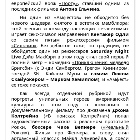
европейский вояж
«Порту»
, ставший одним из
последних фильмов
Антона Ельчина
.
Ни один из «Амфестов» не обходится без
нового шедевра, снятого в эстетике мамблкора:
этой осенью за команду настоящих независимых
играет секс-символ направления
Кентакер Одли
со своим пятым режиссерским фильмом
«Сильвио»
. Без дебютов тоже, по традиции, не
обойдется: один из режиссеров
Saturday Night
Live
Дэйв МакКэри в этом году снял свой первый
полный метр – комедию
«Приключения медведя
Бригсби»
(с Энди Самбергом, Грегом Кинниром,
звездой SNL Кайлом Муни и
самим Люком
Скайуокером – Марком Хэмиллом
), и «Амфест»
ее тоже покажет.
Как всегда, отдельной рубрикой идут
портреты уникальных героев американской
культуры: в этом году в компанию к
документальному фильму про джазмена
Джона
Колтрейна
(
«В поисках Колтрейна»
) попал
художественный рассказ о реальном прототипе
Рокки,
боксере Чаке Вепнере
(
«Реальный
Рокки»
). Фильм про Фенчера, к слову, снял
артхаусный классик Майкл Алмерейда, а среди