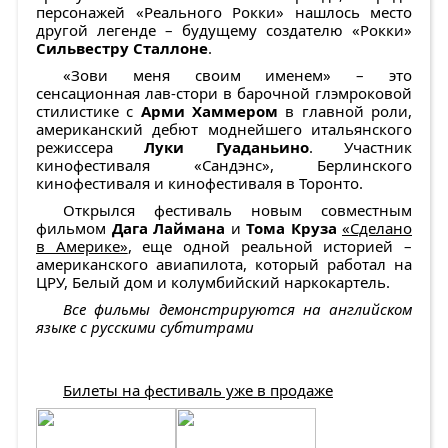
персонажей «Реального Рокки» нашлось место
другой легенде – будущему создателю «Рокки»
Сильвестру Сталлоне
.
«Зови меня своим именем» – это
сенсационная лав-стори в барочной глэмроковой
стилистике с
Арми Хаммером
в главной роли,
американский дебют моднейшего итальянского
режиссера
Луки Гуаданьино
. Участник
кинофестиваля «Cандэнс», Берлинского
кинофестиваля и кинофестиваля в Торонто.
Открылся фестиваль новым совместным
фильмом
Дага Лаймана
и
Тома Круза
«Сделано
в Америке»
, еще одной реальной историей –
американского авиапилота, который работал на
ЦРУ, Белый дом и колумбийский наркокартель.
Все фильмы демонстрируются на английском
языке с русскими субтитрами
Билеты на фестиваль уже в продаже