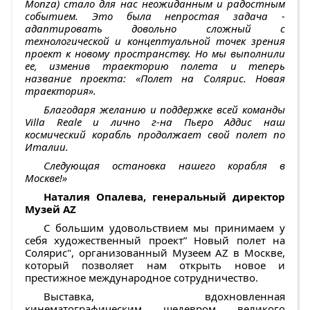
Monza) стало для нас неожиданным и радостным
событием. Это была непростая задача -
адаптировать довольно сложный с
технологической и концептуальной точек зрения
проект к новому пространству. Но мы выполнили
ее, изменив траекторию полета и теперь
название проекта: «Полет на Солярис. Новая
траектория».
Благодаря желанию и поддержке всей команды
Villa Reale и лично г-на Пьеро Аддис наш
космический корабль продолжает свой полет по
Италии.
Следующая остановка нашего корабля в
Москве!»
Наталия Опалева, генеральный директор
Музей
AZ
С большим удовольствием мы принимаем у
себя художественный проект” Новый полет на
Солярис", организованный Музеем АZ в Москве,
который позволяет нам открыть новое и
престижное международное сотрудничество.
Выставка, вдохновленная
кинематографическим шедевром великого