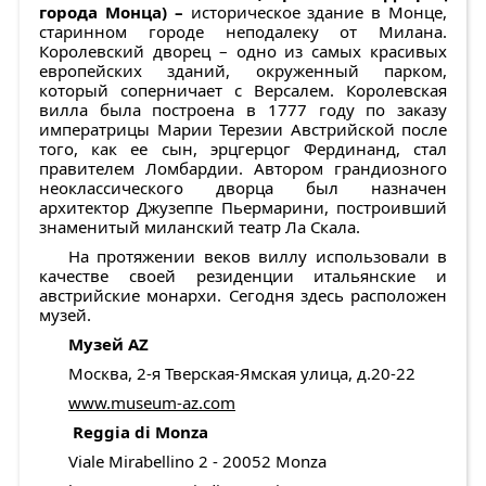
города Монца) –
историческое здание в Монце,
старинном городе неподалеку от Милана.
Королевский дворец – одно из самых красивых
европейских зданий, окруженный парком,
который соперничает с Версалем. Королевская
вилла была построена в 1777 году по заказу
императрицы Марии Терезии Австрийской после
того, как ее сын, эрцгерцог Фердинанд, стал
правителем Ломбардии. Автором грандиозного
неоклассического дворца был назначен
архитектор Джузеппе Пьермарини, построивший
знаменитый миланский театр Ла Скала.
На протяжении веков виллу использовали в
качестве своей резиденции итальянские и
австрийские монархи. Сегодня здесь расположен
музей.
Музей
AZ
Москва, 2-я Тверская-Ямская улица, д.20-22
www.museum-az.com
Reggia di Monza
Viale Mirabellino 2 - 20052 Monza