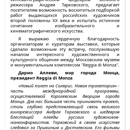
режиссера Андрея Тарковского, предлагает
посетителям возможность восхититься подборкой
работ выдающихся российских художников
второй половины XX века и испытать истинное
сочетание изобразительного и
кинематографического искусства.
Я выражаю сердечную благодарность
организаторам и кураторам выставки, которые
сделали возможным эту встречу, послужившую
началом интересного художественного и
культурного общения между Московским музеем
и монументальным комплексом "Reggia di Monza".
Дарио Аллеви, мэр города Монца,
президент
Reggia
di
Monza
«Новый полет на Солярис. Новая траектория» -
часть международной программы,
осуществляемой Королевским дворцом города
Монца. Для нас большая честь принимать проект,
столь глубоко представляющий связь великого
кинорежиссера Андрея Тарковского и шедевров
блестящей плеяды русских художников-
нонконформистов. Тарковский в своем искусстве
следовал за Пушкиным и Достоевским. Его фильмы