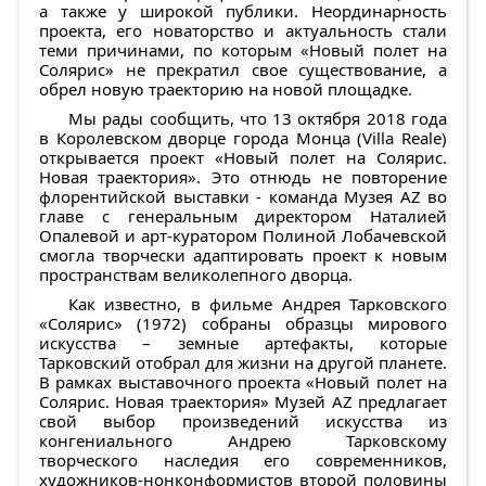
а также у широкой публики. Неординарность
проекта, его новаторство и актуальность стали
теми причинами, по которым «Новый полет на
Солярис» не прекратил свое существование, а
обрел новую траекторию на новой площадке.
Мы рады сообщить, что 13 октября 2018 года
в Королевском дворце города Монца (Villa Reale)
открывается проект «Новый полет на Солярис.
Новая траектория». Это отнюдь не повторение
флорентийской выставки - команда Музея AZ во
главе с генеральным директором Наталией
Опалевой и арт-куратором Полиной Лобачевской
смогла творчески адаптировать проект к новым
пространствам великолепного дворца.
Как известно, в фильме Андрея Тарковского
«Солярис» (1972) собраны образцы мирового
искусства – земные артефакты, которые
Тарковский отобрал для жизни на другой планете.
В рамках выставочного проекта «Новый полет на
Солярис. Новая траектория» Музей AZ предлагает
свой выбор произведений искусства из
конгениального Андрею Тарковскому
творческого наследия его современников,
художников-нонконформистов второй половины