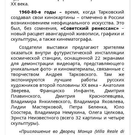
ХХ века.
1960-80-е годы –
время, когда Тарковский
создавал свои кинокартины – отмечено в России
возникновением неофициального искусства. Это
был, без сомнения,
«Советский ренессанс»
–
новый расцвет авангардной живописи, графики и
скульптуры, а также кинематографа.
Создатели выставки предлагают зрителям
оказаться внутри футуристической инсталляции
космической станции, оснащенной 22 экранами
для демонстрации видеоарта, представляющего
уникальные фото- и киноматериалы, связанные с
творчеством Андрея Тарковского. Там же
экспонируются лучшие работы русских
художников второй половины ХХ века – Анатолия
Зверева, Франциско Инфанте, Дмитрия
Плавинского, Дмитрия Краснопевцева,
Владимира Янкилевского, Владимира Яковлева,
Лидии Мастерковой, Петра Беленка, Юло
Соостера, Владимира Немухина, Олега Целкова,
Эрнста Неизвестного (всего 32 картины и четыре
скульптуры).
«Приглашение во Дворец Монца (Villa Reale di