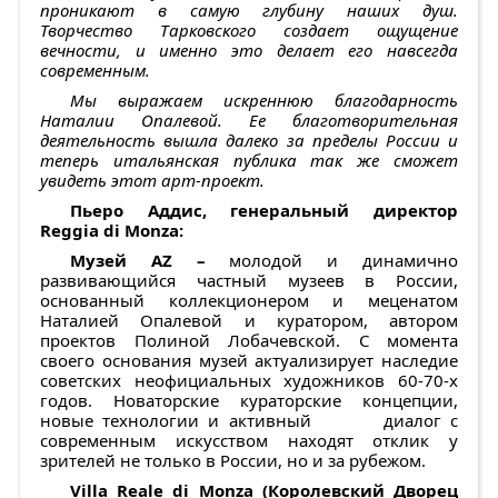
проникают в самую глубину наших душ.
Творчество Тарковского создает ощущение
вечности, и именно это делает его навсегда
современным.
Мы выражаем искреннюю благодарность
Наталии Опалевой. Ее благотворительная
деятельность вышла далеко за пределы России и
теперь итальянская публика так же сможет
увидеть этот арт-проект.
Пьеро Аддис, генеральный директор
Reggia
di
Monza
:
Музей AZ –
молодой и динамично
развивающийся частный музеев в России,
основанный коллекционером и меценатом
Наталией Опалевой и куратором, автором
проектов Полиной Лобачевской. С момента
своего основания музей актуализирует наследие
советских неофициальных художников 60-70-х
годов. Новаторские кураторские концепции,
новые технологии и активный диалог с
современным искусством находят отклик у
зрителей не только в России, но и за рубежом.
Villa Reale
di
Monza
(Королевский Дворец