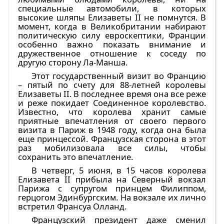
специальные автомобили, в которых
высокие шляпы Елизаветы II не помнутся. В
момент, когда в Великобритании набирают
политическую силу евроскептики, Франции
особенно важно показать внимание и
дружественное отношение к соседу по
другую сторону Ла-Манша.
Этот государственный визит во Францию
– пятый по счету для 88-летней королевы
Елизаветы II. В последнее время она все реже
и реже покидает Соединенное королевство.
Известно, что королева хранит самые
приятные впечатления от своего первого
визита в Париж в 1948 году, когда она была
еще принцессой. Французская сторона в этот
раз мобилизовала все силы, чтобы
сохранить это впечатление.
В четверг, 5 июня, в 15 часов королева
Елизавета II прибыла на Северный вокзал
Парижа с супругом принцем Филиппом,
герцогом Эдинбургским. На вокзале их лично
встретил Франсуа Олланд.
Французский президент даже сменил