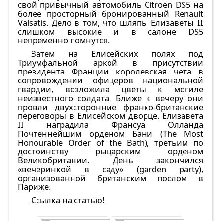
свой привычный автомобиль Citroën DS5 на
более просторный бронированный Renault
Valsatis. Дело в том, что шляпы Елизаветы II
слишком высокие и в салоне DS5
непременно помнутся.
Затем на Елисейских полях под
Триумфальной аркой в присутствии
президента Франции королевская чета в
сопровождении офицеров национальной
гвардии, возложила цветы к могиле
неизвестного солдата. Ближе к вечеру они
провли двухсторонние франко-британские
переговоры в Елисейском дворце. Елизавета
II наградила Франсуа Олланда
Почтеннейшим орденом Бани (The Most
Honourable Order of the Bath), третьим по
достоинству рыцарским орденом
Великобритании. День закончился
«вечеринкой в саду» (garden party),
организованной британским послом в
Париже.
Ссылка на статью!