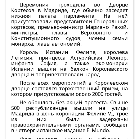
Церемония проходила во Дворце
Кортесов в Мадриде, где обычно заседает
нижняя палата парламента. На ней
присутствовали представители Генеральных
кортесов, премьер-министр Мариано Рахой,
министры, главы Верховного и
Конституционного судов, члены семьи
монарха, главы автономий.
Король Испании Фелипе, королева
Летисия, принцесса Астурийская Леонор,
инфанта София, а также экс-монархи
Испании вышли на балкон Королевского
дворца и поприветствовали народ.
После всех мероприятий в Королевском
дворце состоялся торжественный прием, на
котором присутствовали около 2000 гостей.
Не обошлось без акций протеста. Свыше
500 республиканцев вышли на улицы
Мадрида в день коронации Фелипе VI, трое
из них были задержаны
правоохранительными органами, сообщает
в четверг испанское издание El Mundo.
Двух человек, одетых в рубашки с