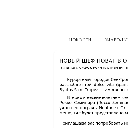
НОВОСТИ
ВИДЕО-Н
НОВЫЙ ШЕФ-ПОВАР В ОТ
ГЛАВНАЯ
»
NEWS & EVENTS
»
НОВЫЙ ШЕ
Курортный городок Сен-Тро
расслабленной dolce vita фра
Byblos Saint-Tropez – символ р
В новом весенне-летнем сез
Рокко Семинара (Rocco Seminar
удостоен награды Neptune d'Or.
меню, где будет представлено 
Приглашаем вас попробовать н