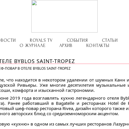
ОВОСТИ
ROYALS TV
СОБЫТИЯ
СТАТЬИ
О ЖУРНАЛЕ
АРХИВ
КОНТАКТЫ
ЕЛЕ BYBLOS SAINT-TROPEZ
Ф-ПОВАР В ОТЕЛЕ BYBLOS SAINT-TROPEZ
пе, что находится в некотором удалении от шумных Канн 
нцузской Ривьеры. Уже многие десятилетия музыкальные
оскоши, комфорта и изысканной гастрономии.
оне 2019 года возглавлять кухню легендарного отеля Byblo
a). Ранее работавший в Bagatelle и ресторанах Hotel de
 Новый шеф-повар ресторана Rivea, дизайн которого также 
много авторских блюд со средиземноморским акцентом.
овую «кухню» в одном из самых лучших ресторанов Лазурн