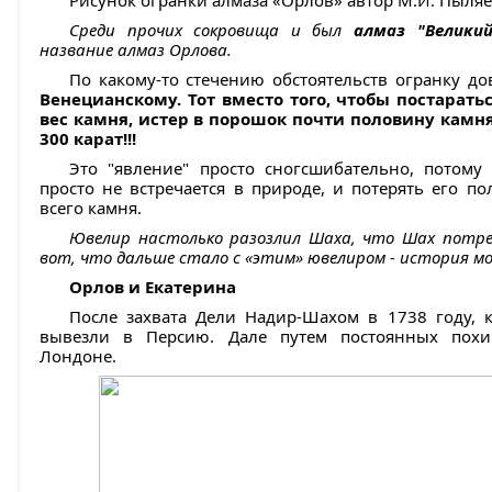
Рисунок огранки алмаза «Орлов» автор М.И. Пыляев
Среди прочих сокровища и был
алмаз "Велики
название алмаз Орлова.
По какому-то стечению обстоятельств огранку 
Венецианскому.
Тот вместо того, чтобы постарат
вес камня, истер в порошок почти половину камня
300 карат!!!
Это "явление" просто сногсшибательно, потому
просто не встречается в природе, и потерять его п
всего камня.
Ювелир настолько разозлил Шаха, что Шах потреб
вот, что дальше стало с «этим» ювелиром - история м
Орлов и Екатерина
После захвата Дели Надир-Шахом в 1738 году, 
вывезли в Персию. Дале путем постоянных похи
Лондоне.