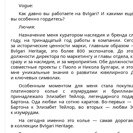
Vogue:
Как давно вы работаете на Bvlgari? И какими е
вы особенно гордитесь?
Лючия:
Назначение меня куратором наследия и бренда с
году, на тринадцатый год работы в компании. Сег
за исторические ценности марки, главным образом 
Bvlgari Heritage, это более 800 экспонатов. До э
должности директора по маркетингу и главы отдела, 
сразу и за наследие, и за мероприятия. Обе должност
совместные проекты с Паоло и Никола Булгари, и эт
мне уникальные знания о развитии ювелирного Д
и ключевых символах.
Особенным моментом для меня стала покупк
платинового колье с изумрудами и бриллиан
принадлежало Элизабет Тейлор, легендарного пода
Бартона. Ода любви на сотню каратов. Во-первых —
Бартона к Элизабет Тейлор, во вторых — любви Э
к изумрудам.
На сегодня именно это колье — самая дорогая
в коллекции Bvlgari Heritage.