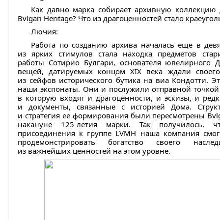
Как давно марка собирает архивную коллекцию 
Bvlgari Heritage? Что из драгоценностей стало краеуг
Лючия:
Работа по созданию архива началась еще в дев
из ярких стимулов стала находка предметов стар
работы Сотирио Булгари, основателя ювелирного Д
вещей, датируемых концом XIX века ждали своег
из сейфов исторического бутика на виа Кондотти. Э
наши экспонаты. Они и послужили отправной точкой
в которую входят и драгоценности, и эскизы, и ред
и документы, связанные с историей Дома. Струк
и стратегия ее формирования были пересмотрены Bvlga
накануне 125-летия марки. Так получилось, 
присоединения к группе LVMH наша компания смог
продемонстрировать богатство своего нас
из важнейших ценностей на этом уровне.