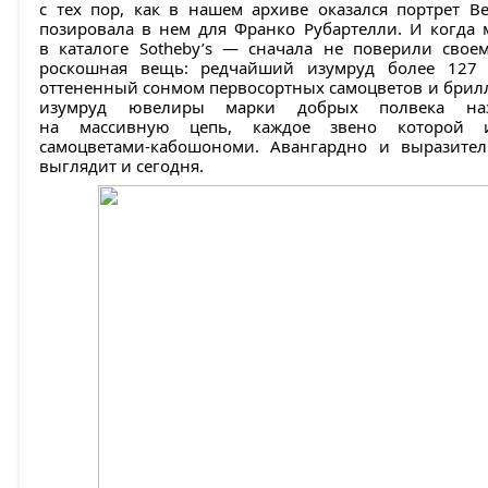
с тех пор, как в нашем архиве оказался портрет В
позировала в нем для Франко Рубартелли. И когда 
в каталоге Sotheby’s — сначала не поверили своем
роскошная вещь: редчайший изумруд более 127 к
оттененный сонмом первосортных самоцветов и брил
изумруд ювелиры марки добрых полвека наз
на массивную цепь, каждое звено которой и
самоцветами-кабошономи. Авангардно и выразите
выглядит и сегодня.