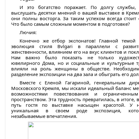
И это богатство поражает. По долгу службы,
выслушать десятки мнений о вашей выставке в Кремл
они полны восторга. За таким успехом всегда стоит
Что было самым сложным моментом в подготовке?
Лючия:
Конечно же отбор экспонатов! Главной темой 
эволюция стиля Bvlgari в параллели с разви
женственности, влиянием его на вкус клиентов и пок
Нам важно было показать не только художес
ювелирного Дома, но и социальные и культурные т
влияли на роль женщины в обществе. Необходим
разделение экспозиции на два зала и обыграть его до
Вместе с Еленой Гагариной, генеральным дир
Московского Кремля, мы искали идеальный баланс м
возможностями повествования и ограниченны
пространством. Эта трудность превратилась, в итоге,
путь гостя по выставке насыщен красотой. У н
уникальная в своем роде экспозиция, котор
незабываемые впечатления.