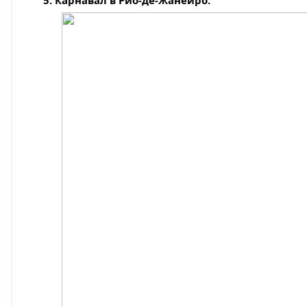
5. Карнавал в Рио-де-Жанейро.