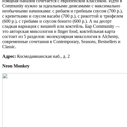
изящная паназия сочетается с европейской классикой. Идти в
Community нужно за идеальными димсамами с максимально
необычными начинками: с рибаем и грибным соусом (700 р.),
с креветками и соусом васаби (700 р.), с рикоттой и трюфелем
(600 р.), с грибами и соусом бонито (600 р.). А на десерт
сладкая вариация с вишней или коктейль. Бар Community —
это авторская миксология и finger food, коктейльная карта
состоит из 5 разделов: молекулярная миксология в Alchemy,
современные сочетания в Contemporary, Seasons, Bestsellers и
Classic.
Адрес:
Космодамианская наб., д. 2
Neon Monkey