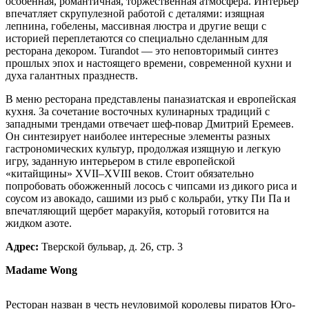
особенная, романтичная, торжественная атмосфера. Интерьер
впечатляет скрупулезной работой с деталями: изящная
лепнина, гобелены, массивная люстра и другие вещи с
историей переплетаются со специально сделанным для
ресторана декором. Turandot — это неповторимый синтез
прошлых эпох и настоящего времени, современной кухни и
духа галантных празднеств.
В меню ресторана представлены паназиатская и европейская
кухня. За сочетание восточных кулинарных традиций с
западными трендами отвечает шеф-повар Дмитрий Еремеев.
Он синтезирует наиболее интересные элементы разных
гастрономических культур, продолжая изящную и легкую
игру, заданную интерьером в стиле европейской
«китайщины» XVII–XVIII веков. Стоит обязательно
попробовать обожженный лосось с чипсами из дикого риса и
соусом из авокадо, сашими из рыб с кольраби, утку Пи Па и
впечатляющий щербет маракуйя, который готовится на
жидком азоте.
Адрес:
Тверской бульвар, д. 26, стр. 3
Madame Wong
Ресторан назван в честь неуловимой королевы пиратов Юго-