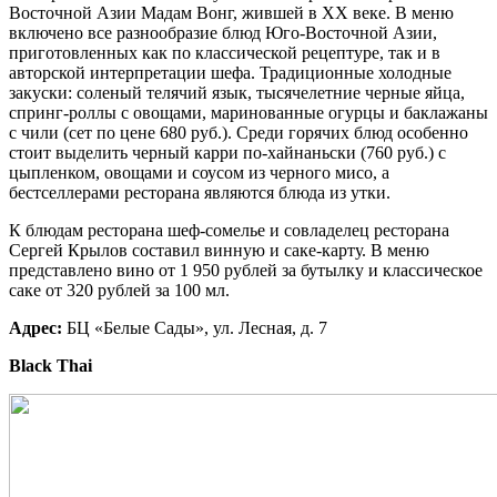
Восточной Азии Мадам Вонг, жившей в XX веке. В меню
включено все разнообразие блюд Юго-Восточной Азии,
приготовленных как по классической рецептуре, так и в
авторской интерпретации шефа. Традиционные холодные
закуски: соленый телячий язык, тысячелетние черные яйца,
спринг-роллы с овощами, маринованные огурцы и баклажаны
с чили (сет по цене 680 руб.). Среди горячих блюд особенно
стоит выделить черный карри по-хайнаньски (760 руб.) с
цыпленком, овощами и соусом из черного мисо, а
бестселлерами ресторана являются блюда из утки.
К блюдам ресторана шеф-сомелье и совладелец ресторана
Сергей Крылов составил винную и саке-карту. В меню
представлено вино от 1 950 рублей за бутылку и классическое
саке от 320 рублей за 100 мл.
Адрес:
БЦ «Белые Сады», ул. Лесная, д. 7
Black Thai