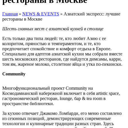
Главная
»
NEWS & EVENTS
»
Азиатский экспресс: лучшие
рестораны в Москве
Шесть главных мест с азиатской кухней в столице
Есть только два типа людей: те, кто любит Азию с ее
колоритом, пряностью и темпераментом, и те, кто
предпочитает спокойствие и комфорт отдыха в Европе.
Специально для адептов азиатской кухни мы собрали вместе
шесть московских ресторанов, где найдутся димсамы, карри,
том ям, жареное молоко, столетние яйца и утка по-пекински.
Community
Многофункциональный проект Community на
Космодамианской набережной включает в себя artistic space,
гастрономический ресторан, lounge, бар & tea room в
пространстве библиотеки.
За кухню отвечает Джакомо Ломбарди, его меню составлено
из сезонных позиций, демонстрирующих современные
технологии и кулинарные традиции разных стран. Здесь