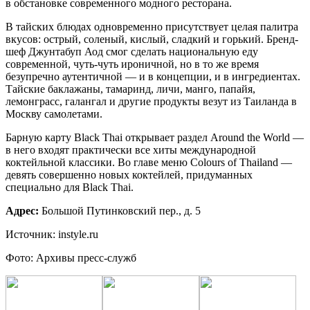
в обстановке современного модного ресторана.
В тайских блюдах одновременно присутствует целая палитра
вкусов: острый, соленый, кислый, сладкий и горький. Бренд-
шеф Джунтабуп Аод смог сделать национальную еду
современной, чуть-чуть ироничной, но в то же время
безупречно аутентичной — и в концепции, и в ингредиентах.
Тайские баклажаны, тамаринд, личи, манго, папайя,
лемонграсс, галангал и другие продукты везут из Таиланда в
Москву самолетами.
Барную карту Black Thai открывает раздел Around the World —
в него входят практически все хиты международной
коктейльной классики. Во главе меню Colours of Thailand —
девять совершенно новых коктейлей, придуманных
специально для Black Thai.
Адрес:
Большой Путинковский пер., д. 5
Источник: instyle.ru
Фото: Архивы пресс-служб