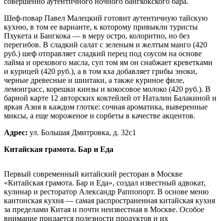
совершенно аутентичного ночного бангкокского бара.
Шеф-повар Павел Малецкий готовит аутентичную тайскую
кухню, в том ее варианте, к которому привыкли туристы
Пхукета и Бангкока — в меру остро, колоритно, но без
перегибов. В сладкий салат с зеленым и желтым манго (420
руб.) шеф отправляет сладкий перец под соусом на основе
лайма и орехового масла, суп том ям он снабжает креветками
и курицей (420 руб.), а в том кха добавляет грибы эноки,
черные древесные и шиитаки, а также куриное филе,
лемонграсс, корешки кинзы и кокосовое молоко (420 руб.). В
барной карте 12 авторских коктейлей от Наталии Балакиной и
яркая Азия в каждом глотке: сочная ароматика, выверенные
миксы, а еще мороженое и сорбеты в качестве акцентов.
Адрес:
ул. Большая Дмитровка, д. 32с1
Китайская грамота. Бар и Еда
Первый современный китайский ресторан в Москве
«Китайская грамота. Бар и Еда», создал известный адвокат,
кулинар и ресторатор Александр Раппопорт. В основе меню
кантонская кухня — самая распространенная китайская кухня
за пределами Китая и почти неизвестная в Москве. Особое
внимание придается полезности продуктов и их